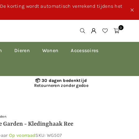
. De korting wordt automatisch verrekend tijdens het
0
n
Dieren
Wonen
Accessoires
📦 30 dagen bedenktijd
Retourneren zonder gedoe
rden
fe Garden - Kledinghaak Ree
baar
Op voorraad
SKU:
WG507