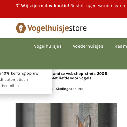
🌴
Wij zijn met vakantie!
Bestellingen worden vanaf
×
akantie!
 vakantie gewoon
le bestellingen worden
Vogelhuisjes
Voederhuisjes
Raam
p volgorde van
den.
w geduld ontvangt u
ie
10% korting op uw
📍 Nederlandse webshop sinds 2008
Met liefde voor vogels
rdt automatisch
 bestellen.
Huis
|
Wildlife Garden - Kledinghaak Ree