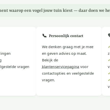
ent waarop een vogel jouw tuin kiest — daar doen we he
📞
Persoonlijk contact
We denken graag met je mee
lingen
en geven advies op maat.
z
g
Bekijk de
lgestelde vragen
klantenservicepagina
voor
v
contactopties en veelgestelde
vragen.
v