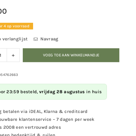
00
r 4 op voorraad
 verlanglijst
Navraag
ag
Verhoog
VOEG TOE AAN WINKELMANDJE
eid
de
eelheid
hoeveelheid
voor
054762663
ife
Wildlife
en
Garden
oor 23:59 besteld,
vrijdag 28 augustus
in huis
-
inghaak
Kledinghaak
Ree
g betalen via iDEAL, Klarna & creditcard
ouwbare klantenservice – 7 dagen per week
s 2008 een vertrouwd adres
agen bedenktijd & ruilen