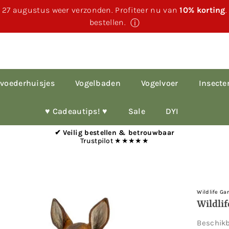
 27 augustus weer verzonden. Profiteer nu van
10% korting
bestellen.
ⓘ
voederhuisjes
Vogelbaden
Vogelvoer
Insecte
♥︎ Cadeautips! ♥︎
Sale
DYI
✔ Veilig bestellen & betrouwbaar
Trustpilot ★★★★★
Wildlife Ga
Wildli
Beschik