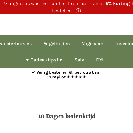
 27 augustus weer verzonden. Profiteer nu van
5% korting
.
bestellen.
ⓘ
voederhuisjes
Vogelbaden
Vogelvoer
Insecte
♥︎ Cadeautips! ♥︎
Sale
DYI
✔ Veilig bestellen & betrouwbaar
Trustpilot ★★★★★
30 Dagen bedenktijd