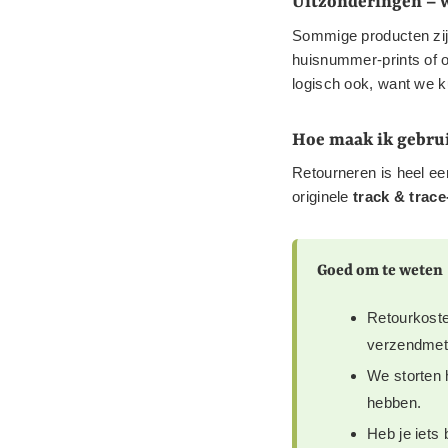
Uitzonderingen – w
Sommige producten zij
huisnummer-prints of 
logisch ook, want we 
Hoe maak ik gebrui
Retourneren is heel een
originele
track & trac
Goed om te weten
Retourkosten
verzendmet
We storten 
hebben.
Heb je iets