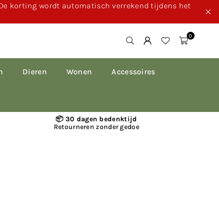
 De korting wordt automatisch verrekend tijdens het
0
n
Dieren
Wonen
Accessoires
📦 30 dagen bedenktijd
Retourneren zonder gedoe