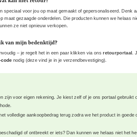
at kan niet retour?
n speciaal voor jou op maat gemaakt of gepersonaliseerd. Denk 
op maat gezaagde onderdelen. Die producten kunnen we helaas ni
kunnen ze niet opnieuw verkopen.
k van mijn bedenktijd?
voudig – je regelt het in een paar klikken via ons
retourportaal
. 
e-code
nodig (deze vind je in je verzendbevestiging).
 zijn voor eigen rekening. Je kiest zelf of je ons portaal gebruikt
hode.
het volledige aankoopbedrag terug zodra we het product in goede
 beschadigd of ontbreekt er iets? Dan kunnen we helaas niet het he