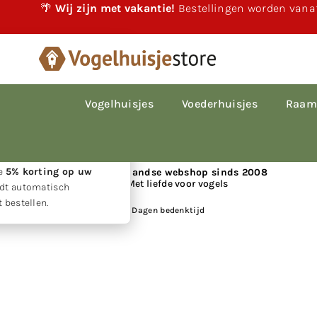
🌴
Wij zijn met vakantie!
Bestellingen worden vanaf
×
akantie!
 vakantie gewoon
le bestellingen worden
Vogelhuisjes
Voederhuisjes
Raam
p volgorde van
den.
w geduld ontvangt u
ie
5% korting op uw
📍 Nederlandse webshop sinds 2008
Met liefde voor vogels
rdt automatisch
 bestellen.
Huis
|
30 Dagen bedenktijd