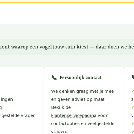
ent waarop een vogel jouw tuin kiest — daar doen we he
📞
Persoonlijk contact
We denken graag met je mee
lingen
en geven advies op maat.
z
g
Bekijk de
lgestelde vragen
klantenservicepagina
voor
v
contactopties en veelgestelde
vragen.