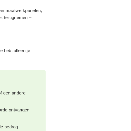
aan maatwerkpanelen,
et terugnemen –
Je hebt alleen je
 of een andere
 orde ontvangen
le bedrag