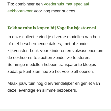
Tip: combineer een
voederhuis met speciaal
eekhoornvoer
voor nog meer succes.
Eekhoornhuis kopen bij Vogelhuisjestore.nl
In onze collectie vind je diverse modellen van hout
of met beschermende dakjes, met of zonder
kijkvenster. Leuk voor kinderen en volwassenen om
de eekhoorns te spotten zonder ze te storen.
Sommige modellen hebben transparante klepjes
zodat je kunt zien hoe ze het voer zelf openen.
Maak jouw tuin nog diervriendelijker en geniet van
deze levendige en slimme bezoekers.