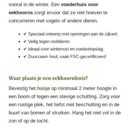
vooral in de winter. Een
voederhuis voor
eekhoorns
zorgt ervoor dat ze niet hoeven te
concurreren met vogels of andere dieren.
✔ Speciaal ontwerp met openingen aan de zijkant
✔ Veilig tegen roofdieren
✔ Ideaal voor winterrust en voedselopslag
✔ Duurzaam hout, vaak FSC-gecertificeerd
Waar plaats je een eekhoornhuis?
Bevestig het huisje op minimaal 2 meter hoogte in
een boom of tegen een stevige schutting. Zorg voor
een rustige plek, het liefst met beschutting en in de
buurt van bomen of struiken. Hang het niet vol in de
zon of op de tocht.