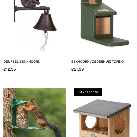
DEURBEL EENKHOORN
EEKHOORNVOEDERHUIS TOFINO
€12,95
€21,99
Normale
Normale
prijs
prijs
Uitverkocht