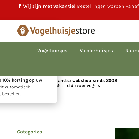
🌴
Wij zijn met vakantie!
Bestellingen worden vanaf
×
akantie!
 vakantie gewoon
le bestellingen worden
Vogelhuisjes
Voederhuisjes
Raam
p volgorde van
den.
w geduld ontvangt u
ie
10% korting op uw
📍 Nederlandse webshop sinds 2008
Met liefde voor vogels
rdt automatisch
 bestellen.
Huis
|
Nieuws
Categories