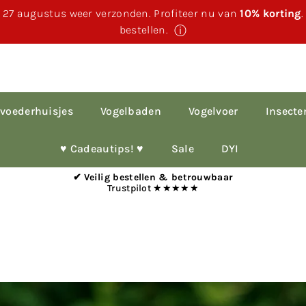
 27 augustus weer verzonden. Profiteer nu van
10% korting
bestellen.
ⓘ
voederhuisjes
Vogelbaden
Vogelvoer
Insecte
♥︎ Cadeautips! ♥︎
Sale
DYI
✔ Veilig bestellen & betrouwbaar
Trustpilot ★★★★★