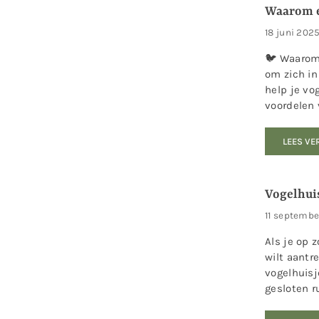
Waarom ee
18 juni 202
🐦 Waarom 
om zich in
help je vo
voordelen 
LEES VE
Vogelhui
11 septemb
Als je op 
wilt aantr
vogelhuisj
gesloten r