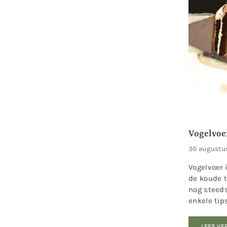
Vogelvoe
30 augustu
Vogelvoer 
de koude t
nog steeds
enkele tip
LEES VE