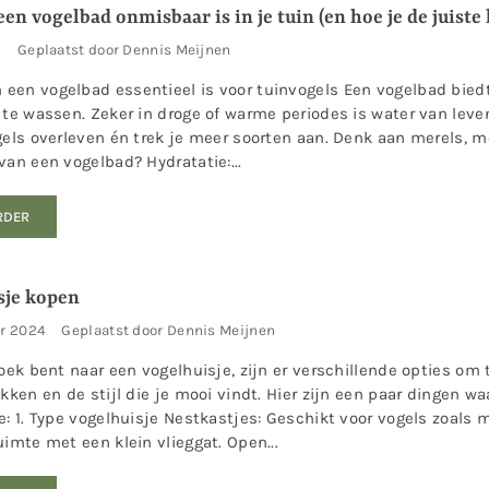
n vogelbad onmisbaar is in je tuin (en hoe je de juiste 
5
Geplaatst door Dennis Meijnen
een vogelbad essentieel is voor tuinvogels Een vogelbad biedt
 te wassen. Zeker in droge of warme periodes is water van leven
gels overleven én trek je meer soorten aan. Denk aan merels, m
van een vogelbad? Hydratatie:...
RDER
sje kopen
er 2024
Geplaatst door Dennis Meijnen
zoek bent naar een vogelhuisje, zijn er verschillende opties om 
ekken en de stijl die je mooi vindt. Hier zijn een paar dingen w
e: 1. Type vogelhuisje Nestkastjes: Geschikt voor vogels zoals
uimte met een klein vlieggat. Open...