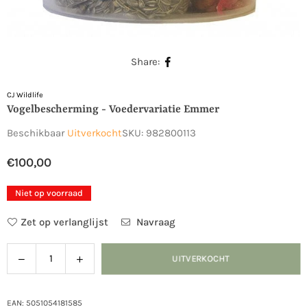
Share:
CJ Wildlife
Vogelbescherming - Voedervariatie Emmer
Beschikbaar
Uitverkocht
SKU:
982800113
€100,00
Normale
prijs
Niet op voorraad
Zet op verlanglijst
Navraag
Verlaag
Verhoog
UITVERKOCHT
Hoeveelheid
de
de
hoeveelheid
hoeveelheid
voor
voor
EAN: 5051054181585