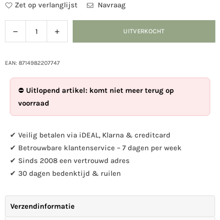
Zet op verlanglijst
Navraag
Verlaag
Verhoog
UITVERKOCHT
Hoeveelheid
de
de
hoeveelheid
hoeveelheid
voor
voor
EAN: 8714982207747
Voedertafel
Voedertafel
eiken
eiken
⛔
Uitlopend artikel: komt niet meer terug op
vierkant
vierkant
voorraad
met
met
silo
silo
✔ Veilig betalen via iDEAL, Klarna & creditcard
✔ Betrouwbare klantenservice – 7 dagen per week
✔ Sinds 2008 een vertrouwd adres
✔ 30 dagen bedenktijd & ruilen
Verzendinformatie