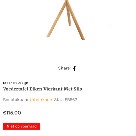
Share:
Esschert Design
Voedertafel Eiken Vierkant Met Silo
Beschikbaar
Uitverkocht
SKU:
FB567
€115,00
Normale
prijs
Niet op voorraad