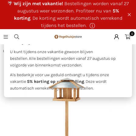
🌴
Wij zijn met vakantie!
Bestellingen worden vanaf 27
augustus weer verzonden. Profiteer nu van
5%
korting
. De korting wordt automatisch verrekend
tijdens het bestellen.
ⓘ
0
×
🌴 Wij zijn met vakantie!
Huis
|
Voedertafel eiken vierkant met silo
U kunt tijdens onze vakantie gewoon blijven
bestellen. Alle bestellingen worden vanaf 27 augustus op
volgorde van binnenkomst verzonden.
Als bedankje voor uw geduld ontvangt u tijdens onze
vakantie
5% korting op uw bestelling
. Deze wordt
automatisch verrekend tijdens het bestellen.