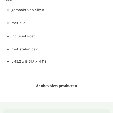
gemaakt van eiken
met silo
inclusief voet
met stalen dak
L 45,2 x B 51,7 x H 118
Aanbevolen producten