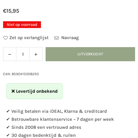
€15,95
Normale
prijs
Niet op voorraad
Zet op verlanglijst
Navraag
Verlaag
Verhoog
UITVERKOCHT
Hoeveelheid
de
de
hoeveelheid
hoeveelheid
voor
voor
EAN: 8590415008293
Voederhuis
Voederhuis
Finch
Finch
❌
Levertijd onbekend
wijnrood
wijnrood
✔ Veilig betalen via iDEAL, Klarna & creditcard
✔ Betrouwbare klantenservice – 7 dagen per week
✔ Sinds 2008 een vertrouwd adres
✔ 30 dagen bedenktijd & ruilen