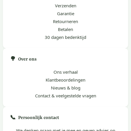
Verzenden
Garantie
Retourneren
Betalen
30 dagen bedenktijd
🌳
Over ons
Ons verhaal
Klantbeoordelingen
Nieuws & blog
Contact & veelgestelde vragen
📞
Persoonlijk contact
We denken graag met je mee en geven advies op