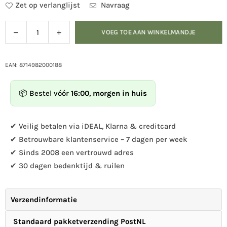
Zet op verlanglijst
Navraag
Verlaag
Verhoog
VOEG TOE AAN WINKELMANDJE
Hoeveelheid
de
de
hoeveelheid
hoeveelheid
voor
voor
EAN: 8714982000188
Vleermuishuisje
Vleermuishuisje
📦 Bestel vóór
16:00
,
morgen in huis
✔ Veilig betalen via iDEAL, Klarna & creditcard
✔ Betrouwbare klantenservice – 7 dagen per week
✔ Sinds 2008 een vertrouwd adres
✔ 30 dagen bedenktijd & ruilen
Verzendinformatie
Standaard pakketverzending PostNL