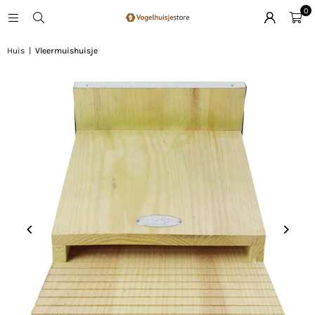
0
Huis
|
Vleermuishuisje