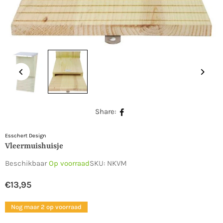
Share:
Esschert Design
Vleermuishuisje
Beschikbaar
Op voorraad
SKU:
NKVM
€13,95
Normale
prijs
Nog maar 2 op voorraad