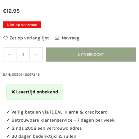
€12,95
Normale
prijs
Niet op voorraad
Zet op verlanglijst
Navraag
Verlaag
Verhoog
UITVERKOCHT
Hoeveelheid
de
de
hoeveelheid
hoeveelheid
voor
voor
EAN: 5050642067249
Smart
Smart
voederschotel
voederschotel
❌
Levertijd onbekend
metaal
metaal
✔ Veilig betalen via iDEAL, Klarna & creditcard
✔ Betrouwbare klantenservice – 7 dagen per week
✔ Sinds 2008 een vertrouwd adres
✔ 30 dagen bedenktijd & ruilen