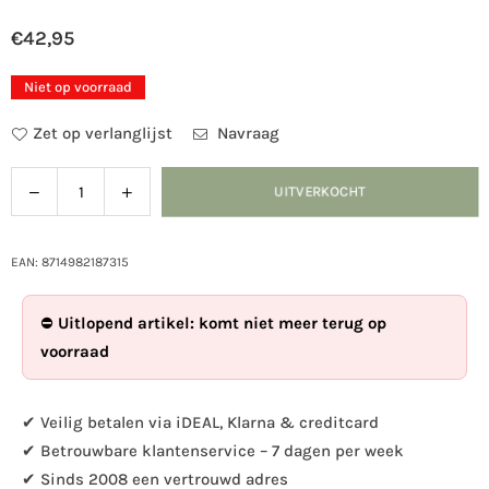
€42,95
Normale
prijs
Niet op voorraad
Zet op verlanglijst
Navraag
Verlaag
Verhoog
UITVERKOCHT
Hoeveelheid
de
de
hoeveelheid
hoeveelheid
voor
voor
EAN: 8714982187315
Rechthoekig
Rechthoekig
tuintapijt
tuintapijt
⛔
Uitlopend artikel: komt niet meer terug op
jaarringen
jaarringen
voorraad
✔ Veilig betalen via iDEAL, Klarna & creditcard
✔ Betrouwbare klantenservice – 7 dagen per week
✔ Sinds 2008 een vertrouwd adres