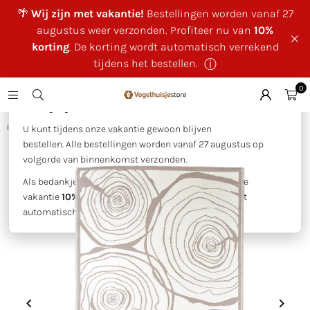
🌴
Wij zijn met vakantie!
Bestellingen worden vanaf 27
augustus weer verzonden. Profiteer nu van
10%
korting
. De korting wordt automatisch verrekend
tijdens het bestellen.
ⓘ
0
×
🌴 Wij zijn met vakantie!
Huis
|
Rechthoekig tuintapijt jaarringen
U kunt tijdens onze vakantie gewoon blijven
bestellen. Alle bestellingen worden vanaf 27 augustus op
volgorde van binnenkomst verzonden.
Als bedankje voor uw geduld ontvangt u tijdens onze
vakantie
10% korting op uw bestelling
. Deze wordt
automatisch verrekend tijdens het bestellen.