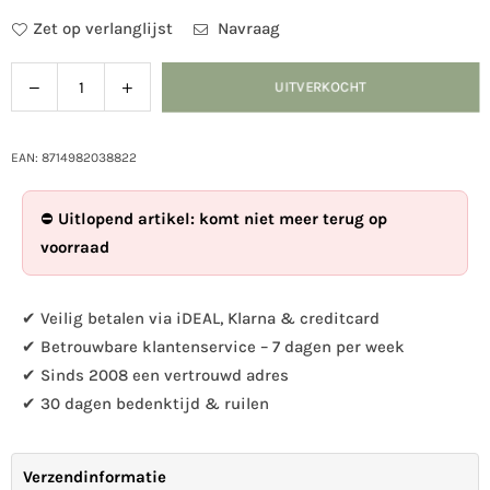
Zet op verlanglijst
Navraag
Verlaag
Verhoog
UITVERKOCHT
Hoeveelheid
de
de
hoeveelheid
hoeveelheid
voor
voor
EAN: 8714982038822
Tuinkandelaars
Tuinkandelaars
vogels
vogels
⛔
Uitlopend artikel: komt niet meer terug op
1st.
1st.
voorraad
✔ Veilig betalen via iDEAL, Klarna & creditcard
✔ Betrouwbare klantenservice – 7 dagen per week
✔ Sinds 2008 een vertrouwd adres
✔ 30 dagen bedenktijd & ruilen
Verzendinformatie