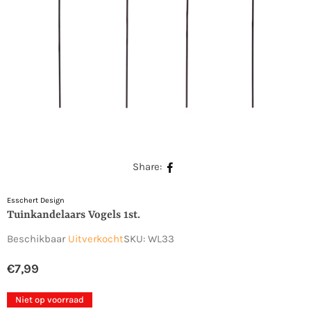
Share:
Esschert Design
Tuinkandelaars Vogels 1st.
Beschikbaar
Uitverkocht
SKU:
WL33
€7,99
Normale
prijs
Niet op voorraad