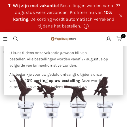
🌴
Wij zijn met vakantie!
Bestellingen worden vanaf 27
augustus weer verzonden. Profiteer nu van
10%
korting
. De korting wordt automatisch verrekend
tijdens het bestellen.
ⓘ
0
×
🌴 Wij zijn met vakantie!
Huis
|
Tuinkandelaars vogels 1st.
U kunt tijdens onze vakantie gewoon blijven
bestellen. Alle bestellingen worden vanaf 27 augustus op
volgorde van binnenkomst verzonden.
Als bedankje voor uw geduld ontvangt u tijdens onze
vakantie
10% korting op uw bestelling
. Deze wordt
automatisch verrekend tijdens het bestellen.