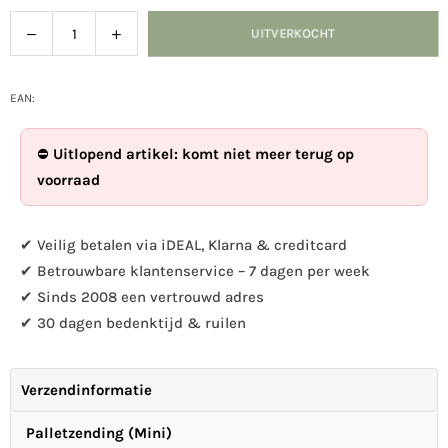
Verlaag
Verhoog
UITVERKOCHT
Hoeveelheid
de
de
hoeveelheid
hoeveelheid
voor
voor
EAN:
Houtsculptuur
Houtsculptuur
arend
arend
⛔
Uitlopend artikel: komt niet meer terug op
op
op
voorraad
rots
rots
✔ Veilig betalen via iDEAL, Klarna & creditcard
✔ Betrouwbare klantenservice – 7 dagen per week
✔ Sinds 2008 een vertrouwd adres
✔ 30 dagen bedenktijd & ruilen
Verzendinformatie
Palletzending (Mini)