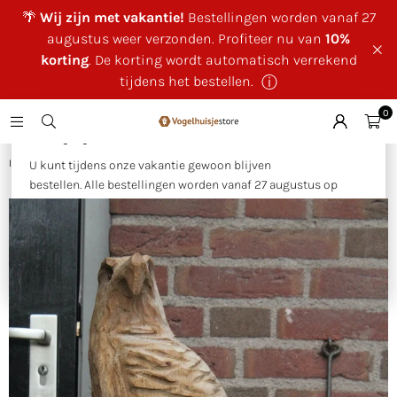
🌴
Wij zijn met vakantie!
Bestellingen worden vanaf 27
augustus weer verzonden. Profiteer nu van
10%
korting
. De korting wordt automatisch verrekend
tijdens het bestellen.
ⓘ
0
×
🌴 Wij zijn met vakantie!
Huis
|
Houtsculptuur arend op rots
U kunt tijdens onze vakantie gewoon blijven
bestellen. Alle bestellingen worden vanaf 27 augustus op
volgorde van binnenkomst verzonden.
Als bedankje voor uw geduld ontvangt u tijdens onze
vakantie
10% korting op uw bestelling
. Deze wordt
automatisch verrekend tijdens het bestellen.