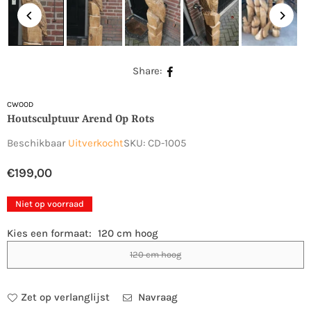
Share:
CWOOD
Houtsculptuur Arend Op Rots
Beschikbaar
Uitverkocht
SKU:
CD-1005
€199,00
Normale
prijs
Niet op voorraad
Kies een formaat:
120 cm hoog
120 cm hoog
Zet op verlanglijst
Navraag