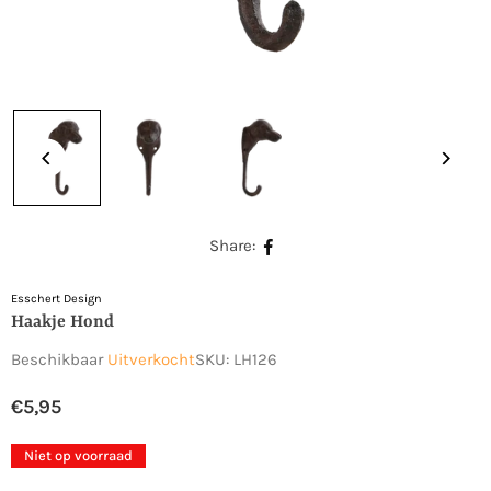
Share:
Esschert Design
Haakje Hond
Beschikbaar
Uitverkocht
SKU:
LH126
€5,95
Normale
prijs
Niet op voorraad