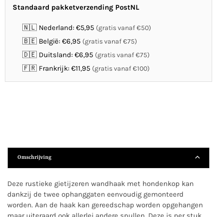
Standaard pakketverzending PostNL
🇳🇱 Nederland: €5,95
(gratis vanaf €50)
🇧🇪 België: €6,95
(gratis vanaf €75)
🇩🇪 Duitsland: €6,95
(gratis vanaf €75)
🇫🇷 Frankrijk: €11,95
(gratis vanaf €100)
Omschrijving
Deze rustieke gietijzeren wandhaak met hondenkop kan
dankzij de twee ophanggaten eenvoudig gemonteerd
worden. Aan de haak kan gereedschap worden opgehangen
maar uiteraard ook allerlei andere spullen. Deze is per stuk