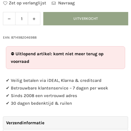
Zet op verlanglijst
Navraag
Verlaag
Verhoog
UITVERKOCHT
Hoeveelheid
de
de
hoeveelheid
hoeveelheid
voor
voor
EAN: 8714982046988
Haakje
Haakje
hond
hond
⛔
Uitlopend artikel: komt niet meer terug op
voorraad
✔ Veilig betalen via iDEAL, Klarna & creditcard
✔ Betrouwbare klantenservice – 7 dagen per week
✔ Sinds 2008 een vertrouwd adres
✔ 30 dagen bedenktijd & ruilen
Verzendinformatie