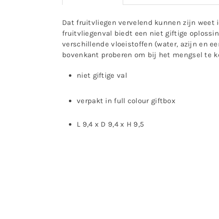
Dat fruitvliegen vervelend kunnen zijn weet 
fruitvliegenval biedt een niet giftige oplos
verschillende vloeistoffen (water, azijn en e
bovenkant proberen om bij het mengsel te k
niet giftige val
verpakt in full colour giftbox
L 9,4 x D 9,4 x H 9,5