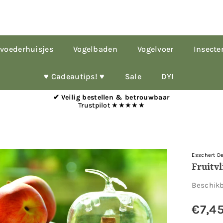
voederhuisjes
Vogelbaden
Vogelvoer
Insecte
♥︎ Cadeautips! ♥︎
Sale
DYI
✔ Veilig bestellen & betrouwbaar
Trustpilot ★★★★★
Esschert D
Fruitv
Beschik
€7,4
Normale