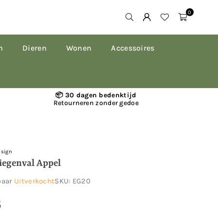
0
n
Dieren
Wonen
Accessoires
📦 30 dagen bedenktijd
Retourneren zonder gedoe
esign
liegenval Appel
baar
Uitverkocht
SKU:
EG20
5