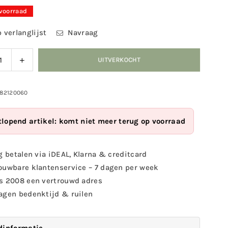
 voorraad
 verlanglijst
Navraag
ag
Verhoog
UITVERKOCHT
eid
de
eelheid
hoeveelheid
voor
982120060
vliegenval
Fruitvliegenval
l
appel
tlopend artikel: komt niet meer terug op voorraad
g betalen via iDEAL, Klarna & creditcard
ouwbare klantenservice – 7 dagen per week
s 2008 een vertrouwd adres
agen bedenktijd & ruilen