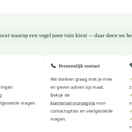
ent waarop een vogel jouw tuin kiest — daar doen we he
📞
Persoonlijk contact
We denken graag met je mee
lingen
en geven advies op maat.
z
g
Bekijk de
lgestelde vragen
klantenservicepagina
voor
v
contactopties en veelgestelde
vragen.
v