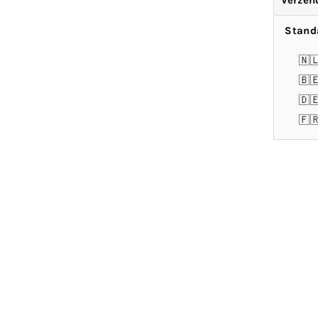
Verzen
Stand
🇳
🇧
🇩
🇫