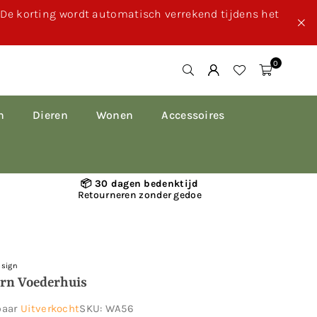
. De korting wordt automatisch verrekend tijdens het
0
n
Dieren
Wonen
Accessoires
📦 30 dagen bedenktijd
Retourneren zonder gedoe
esign
rn Voederhuis
baar
Uitverkocht
SKU:
WA56