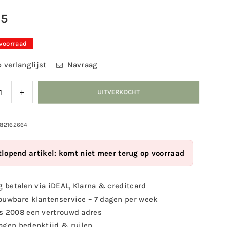
95
 voorraad
 verlanglijst
Navraag
ag
Verhoog
UITVERKOCHT
eid
de
eelheid
hoeveelheid
voor
982162664
oorn
Eekhoorn
erhuis
voederhuis
tlopend artikel: komt niet meer terug op voorraad
g betalen via iDEAL, Klarna & creditcard
ouwbare klantenservice – 7 dagen per week
s 2008 een vertrouwd adres
agen bedenktijd & ruilen