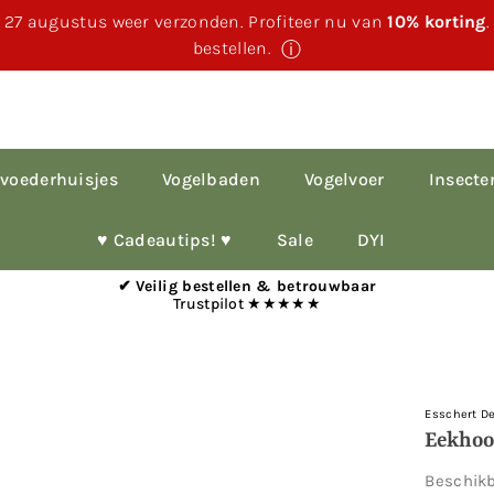
 27 augustus weer verzonden. Profiteer nu van
10% korting
bestellen.
ⓘ
voederhuisjes
Vogelbaden
Vogelvoer
Insecte
♥︎ Cadeautips! ♥︎
Sale
DYI
✔ Veilig bestellen & betrouwbaar
Trustpilot ★★★★★
Esschert D
Eekhoo
Beschik