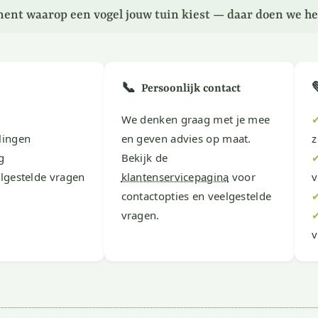
ent waarop een vogel jouw tuin kiest — daar doen we he
📞
Persoonlijk contact
We denken graag met je mee
lingen
en geven advies op maat.
z
g
Bekijk de
lgestelde vragen
klantenservicepagina
voor
v
contactopties en veelgestelde
vragen.
v