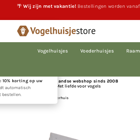
🌴
Wij zijn met vakantie!
Bestellingen worden vanaf
×
akantie!
 vakantie gewoon
le bestellingen worden
Vogelhuisjes
Voederhuisjes
Raam
p volgorde van
den.
w geduld ontvangt u
ie
10% korting op uw
📍 Nederlandse webshop sinds 2008
Met liefde voor vogels
rdt automatisch
 bestellen.
Huis
|
Eekhoorn voederhuis