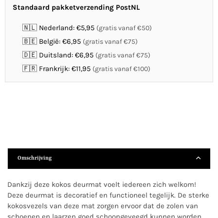
Standaard pakketverzending PostNL
🇳🇱 Nederland: €5,95
(gratis vanaf €50)
🇧🇪 België: €6,95
(gratis vanaf €75)
🇩🇪 Duitsland: €6,95
(gratis vanaf €75)
🇫🇷 Frankrijk: €11,95
(gratis vanaf €100)
Omschrijving
Dankzij deze kokos deurmat voelt iedereen zich welkom!
Deze deurmat is decoratief en functioneel tegelijk. De sterke
kokosvezels van deze mat zorgen ervoor dat de zolen van
schoenen en laarzen goed schoongeveegd kunnen worden.