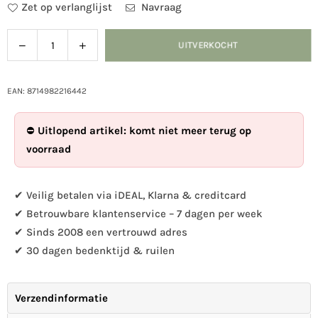
Zet op verlanglijst
Navraag
Verlaag
Verhoog
UITVERKOCHT
Hoeveelheid
de
de
hoeveelheid
hoeveelheid
voor
voor
EAN: 8714982216442
Deurmat
Deurmat
kokos
kokos
⛔
Uitlopend artikel: komt niet meer terug op
&quot;welcome&quot;
&quot;welcome&quot;
voorraad
✔ Veilig betalen via iDEAL, Klarna & creditcard
✔ Betrouwbare klantenservice – 7 dagen per week
✔ Sinds 2008 een vertrouwd adres
✔ 30 dagen bedenktijd & ruilen
Verzendinformatie