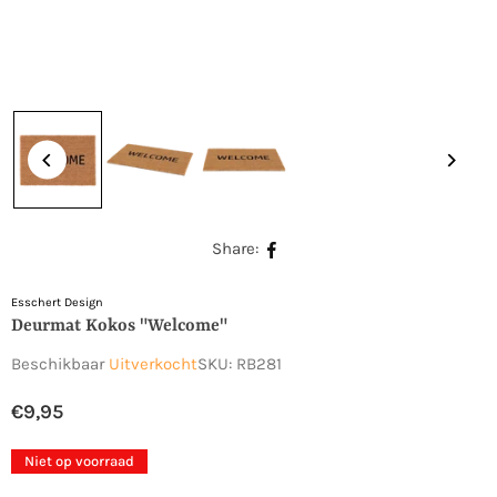
Share:
Esschert Design
Deurmat Kokos "welcome"
Beschikbaar
Uitverkocht
SKU:
RB281
€9,95
Normale
prijs
Niet op voorraad