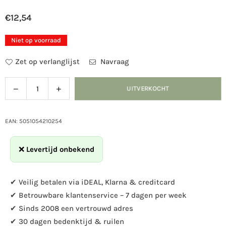
€12,54
Normale
prijs
Niet op voorraad
Zet op verlanglijst
Navraag
Verlaag
Verhoog
UITVERKOCHT
Hoeveelheid
de
de
hoeveelheid
hoeveelheid
voor
voor
EAN: 5051054210254
Beschermkap
Beschermkap
voor
voor
❌
Levertijd onbekend
pindakaaspothouder
pindakaaspothouder
✔ Veilig betalen via iDEAL, Klarna & creditcard
✔ Betrouwbare klantenservice – 7 dagen per week
✔ Sinds 2008 een vertrouwd adres
✔ 30 dagen bedenktijd & ruilen