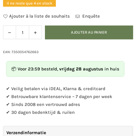
Il ne reste que 4 en stock
Ajouter à la liste de souhaits
Enquête
Diminuer
Augmenter
AJOUTER AU PANIER
Quantité
la
la
quantité
quantité
pour
pour
EAN: 7350054762663
Wildlife
Wildlife
Garden
Garden
📦 Voor 23:59 besteld,
vrijdag 28 augustus
in huis
-
-
Patère
Patère
Ree
Ree
✔ Veilig betalen via iDEAL, Klarna & creditcard
✔ Betrouwbare klantenservice – 7 dagen per week
✔ Sinds 2008 een vertrouwd adres
✔ 30 dagen bedenktijd & ruilen
Verzendinformatie