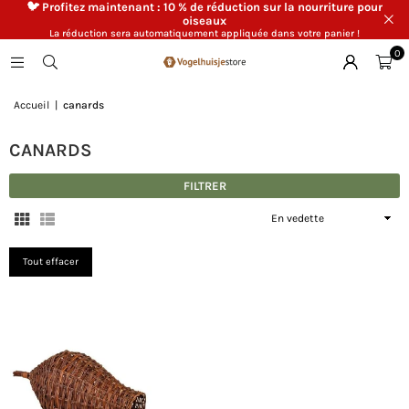
🐦 Profitez maintenant : 10 % de réduction sur la nourriture pour
oiseaux
La réduction sera automatiquement appliquée dans votre panier !
0
Accueil
|
canards
CANARDS
FILTRER
Appliquer
Tout effacer