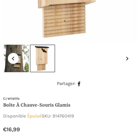
Partager:
CJ Wildlife
Boîte À Chauve-Souris Glamis
Disponible
Épuisé
SKU:
914760419
€16,99
Prix
régulier