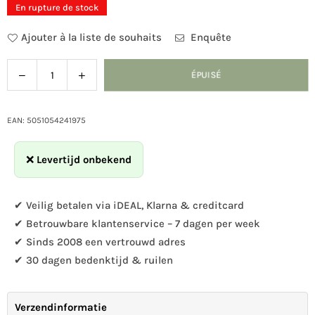
En rupture de stock
Ajouter à la liste de souhaits
Enquête
Diminuer
Augmenter
ÉPUISÉ
Quantité
la
la
quantité
quantité
pour
pour
EAN: 5051054241975
Boîte
Boîte
à
à
❌
Levertijd onbekend
Chauve-
Chauve-
Souris
Souris
Glamis
Glamis
✔ Veilig betalen via iDEAL, Klarna & creditcard
✔ Betrouwbare klantenservice – 7 dagen per week
✔ Sinds 2008 een vertrouwd adres
✔ 30 dagen bedenktijd & ruilen
Verzendinformatie