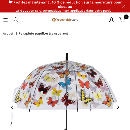
🐦 Profitez maintenant : 10 % de réduction sur la nourriture pour
oiseaux
La réduction sera automatiquement appliquée dans votre panier !
0
Accueil
|
Parapluie papillon transparent