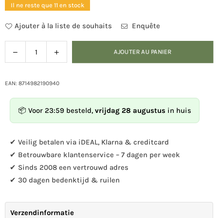
Il ne reste que 11 en stock
Ajouter à la liste de souhaits
Enquête
Diminuer
Augmenter
AJOUTER AU PANIER
Quantité
la
la
quantité
quantité
pour
pour
EAN: 8714982190940
Parapluie
Parapluie
papillon
papillon
📦 Voor 23:59 besteld,
vrijdag 28 augustus
in huis
transparent
transparent
✔ Veilig betalen via iDEAL, Klarna & creditcard
✔ Betrouwbare klantenservice – 7 dagen per week
✔ Sinds 2008 een vertrouwd adres
✔ 30 dagen bedenktijd & ruilen
Verzendinformatie