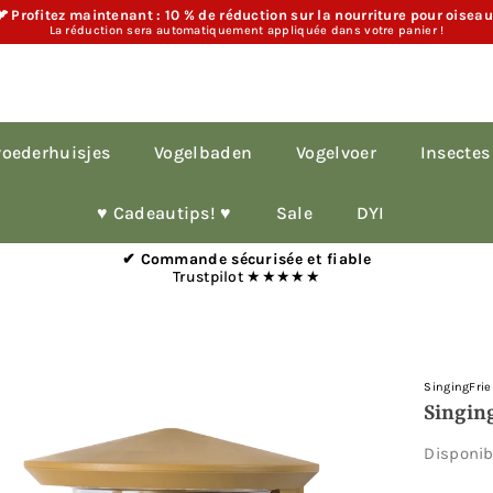
 Profitez maintenant : 10 % de réduction sur la nourriture pour oisea
La réduction sera automatiquement appliquée dans votre panier !
oederhuisjes
Vogelbaden
Vogelvoer
Insectes
♥︎ Cadeautips! ♥︎
Sale
DYI
✔ Commande sécurisée et fiable
Trustpilot ★★★★★
SingingFri
Singin
Disponi