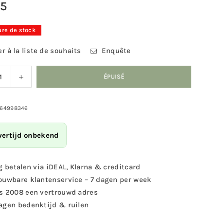
95
ure de stock
r à la liste de souhaits
Enquête
nuer
Augmenter
ÉPUISÉ
la
ité
quantité
pour
864998346
ngFriend
SingingFriend
-
vertijd onbekend
Multi
R
feedR
on
marron
g betalen via iDEAL, Klarna & creditcard
parent
transparent
ouwbare klantenservice – 7 dagen per week
s 2008 een vertrouwd adres
agen bedenktijd & ruilen