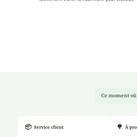
Ce moment où u
📦
🌳
Service client
À pro