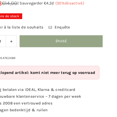
8
€14,00
|
Sauvegarder
€4,32
(
30
%désactivé)
ure de stock
r à la liste de souhaits
Enquête
nuer
Augmenter
ÉPUISÉ
la
ité
quantité
pour
054762489
son
hérisson
uette
silhouette
tlopend artikel: komt niet meer terug op voorraad
g betalen via iDEAL, Klarna & creditcard
ouwbare klantenservice – 7 dagen per week
s 2008 een vertrouwd adres
agen bedenktijd & ruilen