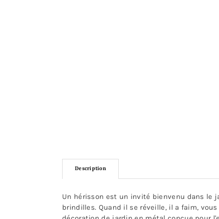
Description
Un hérisson est un invité bienvenu dans le j
brindilles. Quand il se réveille, il a faim, v
décoration de jardin en métal conçue pour l'ex