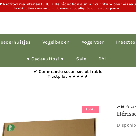
 Profitez maintenant : 10 % de réduction sur la nourriture pour oisea
La réduction sera automatiquement appliquée dans votre panier !
oederhuisjes
Vogelbaden
Vogelvoer
Insectes
♥︎ Cadeautips! ♥︎
Sale
DYI
✔ Commande sécurisée et fiable
Trustpilot ★★★★★
Wildlife Ga
Solde
Hériss
Disponi