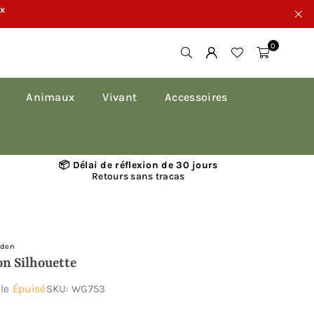
ux
0
Animaux
Vivant
Accessoires
📦 Délai de réflexion de 30 jours
Retours sans tracas
rden
on Silhouette
ble
Épuisé
SKU:
WG753