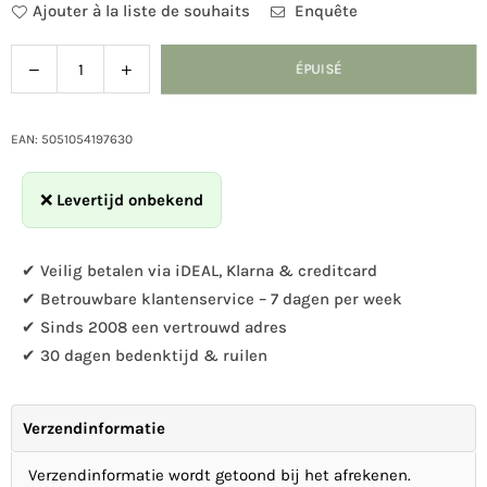
Ajouter à la liste de souhaits
Enquête
Diminuer
Augmenter
ÉPUISÉ
Quantité
la
la
quantité
quantité
pour
pour
EAN: 5051054197630
Monuments
Monuments
naturels
naturels
❌
Levertijd onbekend
-
-
Boîte
Boîte
à
à
✔ Veilig betalen via iDEAL, Klarna & creditcard
chauves-
chauves-
✔ Betrouwbare klantenservice – 7 dagen per week
souris
souris
✔ Sinds 2008 een vertrouwd adres
✔ 30 dagen bedenktijd & ruilen
Verzendinformatie
Verzendinformatie wordt getoond bij het afrekenen.