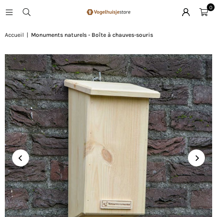
0
Accueil
|
Monuments naturels - Boîte à chauves-souris