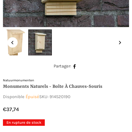
Partager:
Natuurmonumenten
Monuments Naturels - Boîte À Chauves-Souris
Disponible
Épuisé
SKU:
914520190
€37,74
Prix
régulier
En rupture de stock