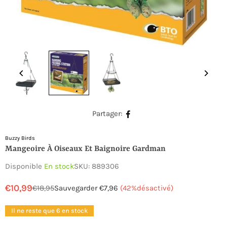
Partager:
Buzzy Birds
Mangeoire À Oiseaux Et Baignoire Gardman
Disponible
En stock
SKU:
889306
€10,99
€18,95
Sauvegarder
€7,96
(
42
%désactivé)
Prix
régulier
Il ne reste que 6 en stock