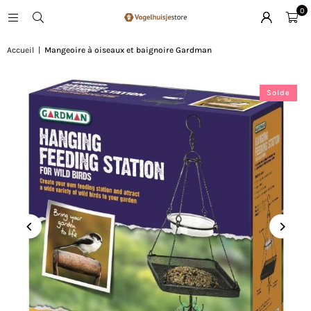
0
Accueil
|
Mangeoire à oiseaux et baignoire Gardman
Solde