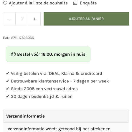
Ajouter à la liste de souhaits
Enquête
Diminuer
Augmenter
AJOUTER AU PANIER
Quantité
la
la
quantité
quantité
pour
pour
EAN: 8711117893066
Mangeoire
Mangeoire
à
à
📦 Bestel vóór
16:00
,
morgen in huis
oiseaux
oiseaux
et
et
baignoire
baignoire
✔ Veilig betalen via iDEAL, Klarna & creditcard
Gardman
Gardman
✔ Betrouwbare klantenservice – 7 dagen per week
✔ Sinds 2008 een vertrouwd adres
✔ 30 dagen bedenktijd & ruilen
Verzendinformatie
Verzendinformatie wordt getoond bij het afrekenen.