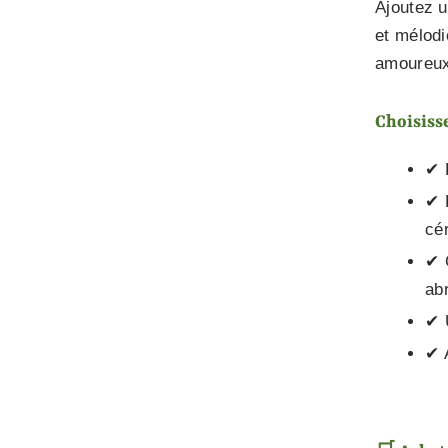
Ajoutez u
et mélodi
amoureux 
Choisiss
✔ 
✔ 
cé
✔ 
abr
✔ 
✔ 