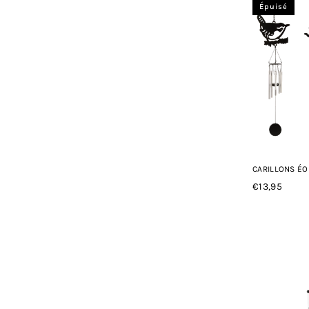
Épuisé
CARILLONS ÉO
€13,95
Prix
régulier