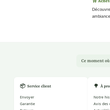
🛒 Achete
Découvrez
ambiance 
Ce moment où u
📦
🌳
Service client
À pro
Envoyer
Notre his
Garantie
Avis des 