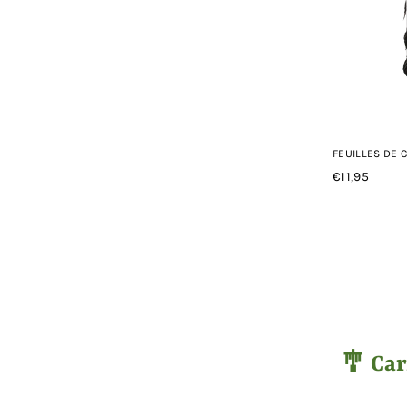
FEUILLES DE 
€11,95
Prix
régulier
🎐 Car