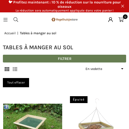
🐦 Profitez maintenant : 10 % de réduction sur la nourriture pour
oiseaux
La réduction sera automatiquement appliquée dans votre panier !
0
Accueil
|
Tables à manger au sol
TABLES À MANGER AU SOL
FILTRER
Appliquer
Tout effacer
Épuisé