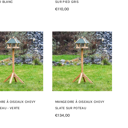
D BLANC
SUR PIED GRIS
0
€110,00
Prix
r
régulier
IRE À OISEAUX CHEVY
MANGEOIRE À OISEAUX CHEVY
EAU - VERTE
SLATE SUR POTEAU
0
€134,00
Prix
r
régulier