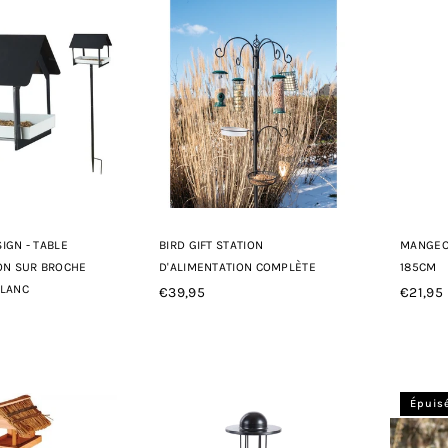
IGN - TABLE
BIRD GIFT STATION
MANGEO
ON SUR BROCHE
D'ALIMENTATION COMPLÈTE
185CM
BLANC
€39,95
€21,95
Prix
Prix
régulier
régulie
Épuis