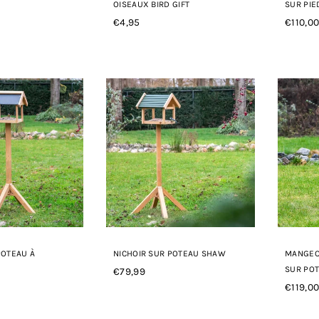
OISEAUX BIRD GIFT
SUR PIE
€4,95
€110,0
Prix
Prix
régulier
régulie
POTEAU À
NICHOIR SUR POTEAU SHAW
MANGEO
SUR POT
€79,99
Prix
€119,0
régulier
Prix
régulie