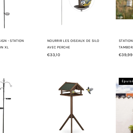
IGN - STATION
NOURRIR LES OISEAUX DE SILO
STATION
ON XL
AVEC PERCHE
TAMBOR
€33,10
€39,99
Prix
Prix
régulier
régulie
Épuis