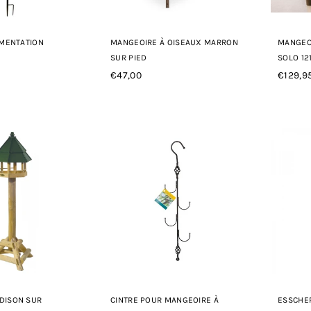
IMENTATION
MANGEOIRE À OISEAUX MARRON
MANGEO
SUR PIED
SOLO 12
€47,00
€129,9
Prix
Prix
régulier
régulie
DISON SUR
CINTRE POUR MANGEOIRE À
ESSCHER