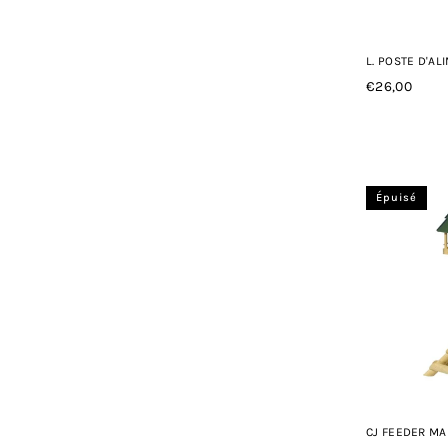
L. POSTE D'AL
€26,00
Prix
régulier
Épuisé
CJ FEEDER MA