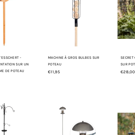
'ESSCHERT -
MACHINE À GROS BULBES SUR
SECRET
ENTATION SUR UN
POTEAU
SUR PO
ME DE POTEAU
€11,95
€28,00
Prix
Prix
régulier
régulie