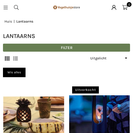
0
Huis
|
Lantaarns
LANTAARNS
FILTER
Sorteer
op
Wis alles
Uitverkocht