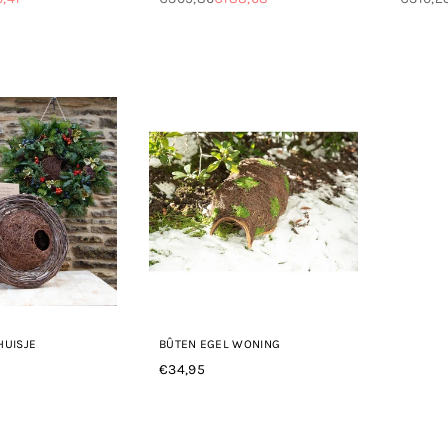
Normale
Norma
prijs
prijs
HUISJE
BÛTEN EGEL WONING
€34,95
Normale
prijs