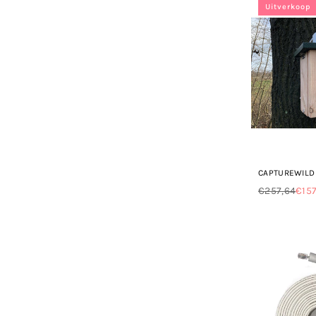
Uitverkoop
CAPTUREWILD
€257,64
€15
Normale
prijs