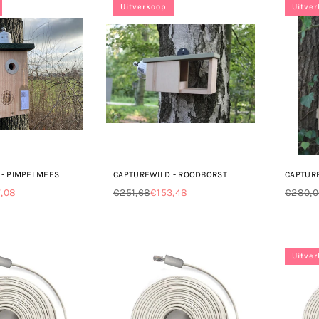
Uitverkoop
Uitve
 - PIMPELMEES
CAPTUREWILD - ROODBORST
CAPTURE
7,08
€251,68
€153,48
€280,0
Normale
Norma
prijs
prijs
Uitve