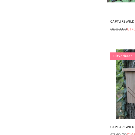
CAPTUREWILD 
€280,00
€17
Normale
prijs
Uitverkoop
CAPTUREWILD 
€240,00
€146