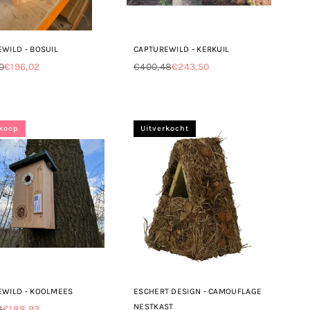
WILD - BOSUIL
CAPTUREWILD - KERKUIL
0
€196,02
€400,48
€243,50
le
Normale
prijs
rkoop
Uitverkocht
EWILD - KOOLMEES
ESCHERT DESIGN - CAMOUFLAGE
NESTKAST
8
€188,93