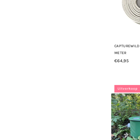
CAPTUREWILD 
METER
€64,95
Normale
prijs
Uitverkoop