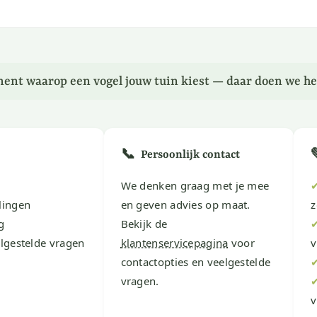
ent waarop een vogel jouw tuin kiest — daar doen we he
📞
Persoonlijk contact
We denken graag met je mee
lingen
en geven advies op maat.
z
g
Bekijk de
lgestelde vragen
klantenservicepagina
voor
v
contactopties en veelgestelde
vragen.
v