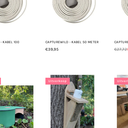
- KABEL 100
CAPTUREWILD - KABEL 50 METER
CAPTURE
€39,95
€27,72
Normale
Norma
prijs
prijs
Uitverkoop
Uitve