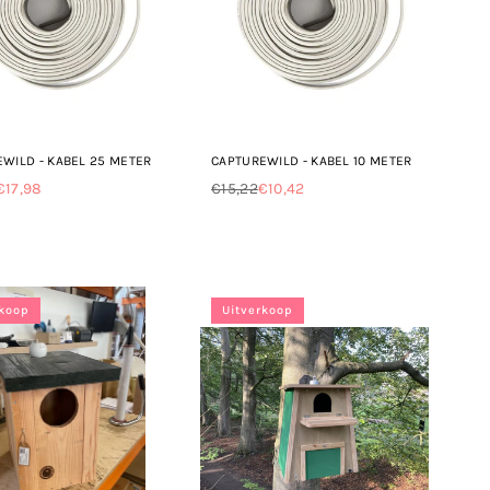
WILD - KABEL 25 METER
CAPTUREWILD - KABEL 10 METER
€17,98
€15,22
€10,42
le
Normale
prijs
rkoop
Uitverkoop