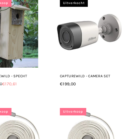
rkoop
Uitverkocht
WILD - SPECHT
CAPTUREWILD - CAMERA SET
0
€170,61
€199,00
le
Normale
prijs
rkoop
Uitverkoop