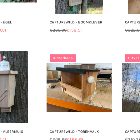
- EGEL
CAPTUREWILD - BOOMKLEVER
CAPTURE
0,61
€260,00
€158,51
€322,0
Normale
Norma
prijs
prijs
Uitverkoop
Uitve
- VLEERMUIS
CAPTUREWILD - TORENVALK
CAPTUR
,41
€309,86
€188,68
€310,2