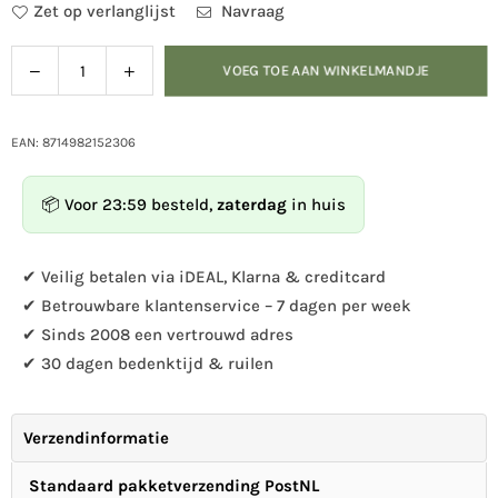
Zet op verlanglijst
Navraag
Verlaag
Verhoog
VOEG TOE AAN WINKELMANDJE
Hoeveelheid
de
de
hoeveelheid
hoeveelheid
voor
voor
EAN: 8714982152306
Vogelvoederhart
Vogelvoederhart
op
op
📦 Voor 23:59 besteld,
zaterdag
in huis
pin
pin
✔ Veilig betalen via iDEAL, Klarna & creditcard
✔ Betrouwbare klantenservice – 7 dagen per week
✔ Sinds 2008 een vertrouwd adres
✔ 30 dagen bedenktijd & ruilen
Verzendinformatie
Standaard pakketverzending PostNL