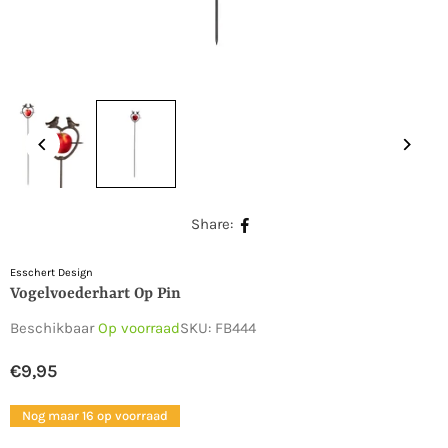
Share:
Esschert Design
Vogelvoederhart Op Pin
Beschikbaar
Op voorraad
SKU:
FB444
€9,95
Normale
prijs
Nog maar 16 op voorraad