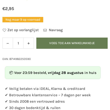
€2,95
Normale
prijs
Nog maar 9 op voorraad
Zet op verlanglijst
Navraag
Verlaag
Verhoog
VOEG TOE AAN WINKELMANDJE
Hoeveelheid
de
de
hoeveelheid
hoeveelheid
voor
voor
EAN: 8714982250590
Vogelpindakaas
Vogelpindakaas
met
met
📦 Voor 23:59 besteld,
vrijdag 28 augustus
in huis
fruit
fruit
✔ Veilig betalen via iDEAL, Klarna & creditcard
✔ Betrouwbare klantenservice – 7 dagen per week
✔ Sinds 2008 een vertrouwd adres
✔ 30 dagen bedenktijd & ruilen