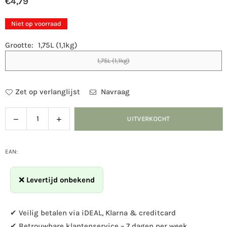
€4,79
Normale
prijs
Niet op voorraad
Grootte:
1,75L (1,1kg)
1,75L (1,1kg)
Zet op verlanglijst
Navraag
Verlaag
Verhoog
UITVERKOCHT
Hoeveelheid
de
de
hoeveelheid
hoeveelheid
voor
voor
EAN:
Vogelbescherming
Vogelbescherming
-
-
❌
Levertijd onbekend
premium
premium
Voedersilomix
Voedersilomix
✔ Veilig betalen via iDEAL, Klarna & creditcard
✔ Betrouwbare klantenservice – 7 dagen per week