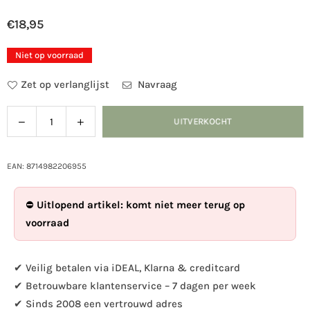
€18,95
Normale
prijs
Niet op voorraad
Zet op verlanglijst
Navraag
Verlaag
Verhoog
UITVERKOCHT
Hoeveelheid
de
de
hoeveelheid
hoeveelheid
voor
voor
EAN: 8714982206955
Vogelbad
Vogelbad
keramiek
keramiek
⛔
Uitlopend artikel: komt niet meer terug op
kikkers
kikkers
voorraad
op
op
blad
blad
✔ Veilig betalen via iDEAL, Klarna & creditcard
✔ Betrouwbare klantenservice – 7 dagen per week
✔ Sinds 2008 een vertrouwd adres