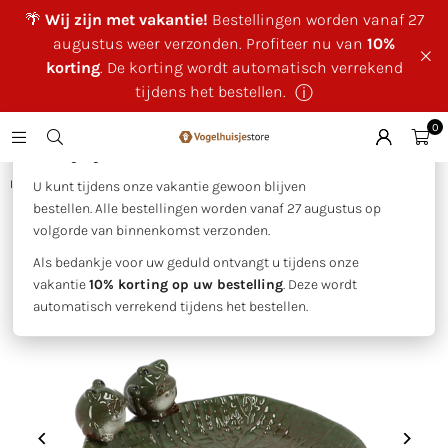
🌴
Wij zijn met vakantie!
Bestellingen worden vanaf 27
augustus weer verzonden. Profiteer nu van
10%
korting
. De korting wordt automatisch verrekend
tijdens het bestellen.
ⓘ
0
×
🌴 Wij zijn met vakantie!
Huis
|
Vogelbad keramiek kikkers op blad
U kunt tijdens onze vakantie gewoon blijven
bestellen. Alle bestellingen worden vanaf 27 augustus op
volgorde van binnenkomst verzonden.
Als bedankje voor uw geduld ontvangt u tijdens onze
vakantie
10% korting op uw bestelling
. Deze wordt
automatisch verrekend tijdens het bestellen.