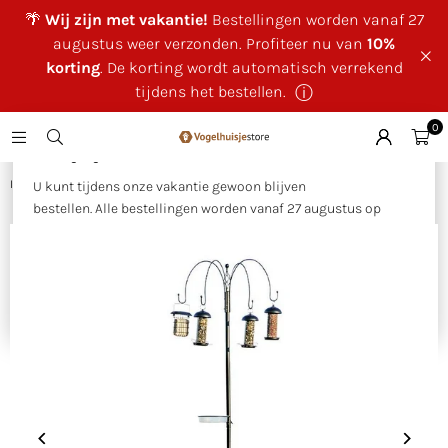
🌴
Wij zijn met vakantie!
Bestellingen worden vanaf 27
augustus weer verzonden. Profiteer nu van
10%
korting
. De korting wordt automatisch verrekend
tijdens het bestellen.
ⓘ
0
×
🌴 Wij zijn met vakantie!
Huis
|
Voederstation Tambora
U kunt tijdens onze vakantie gewoon blijven
bestellen. Alle bestellingen worden vanaf 27 augustus op
volgorde van binnenkomst verzonden.
Als bedankje voor uw geduld ontvangt u tijdens onze
vakantie
10% korting op uw bestelling
. Deze wordt
automatisch verrekend tijdens het bestellen.