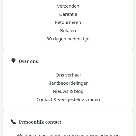
Verzenden
Garantie
Retourneren
Betalen
30 dagen bedenktijd
🌳
Over ons
Ons verhaal
Klantbeoordelingen
Nieuws & blog
Contact & veelgestelde vragen
📞
Persoonlijk contact
We denken graag met je mee en geven advies op