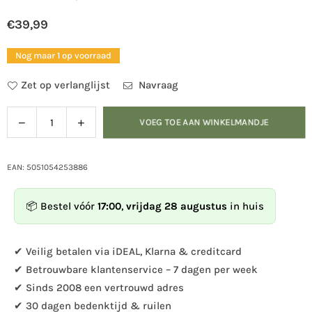
€39,99
Normale
prijs
Nog maar 1 op voorraad
Zet op verlanglijst
Navraag
Verlaag
Verhoog
VOEG TOE AAN WINKELMANDJE
Hoeveelheid
de
de
hoeveelheid
hoeveelheid
voor
voor
EAN: 5051054253886
Voederstation
Voederstation
Tambora
Tambora
📦 Bestel vóór
17:00
,
vrijdag 28 augustus
in huis
✔ Veilig betalen via iDEAL, Klarna & creditcard
✔ Betrouwbare klantenservice – 7 dagen per week
✔ Sinds 2008 een vertrouwd adres
✔ 30 dagen bedenktijd & ruilen