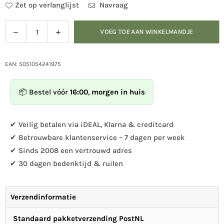
Zet op verlanglijst
Navraag
Verlaag
Verhoog
VOEG TOE AAN WINKELMANDJE
Hoeveelheid
de
de
hoeveelheid
hoeveelheid
voor
voor
EAN: 5051054241975
Vleermuizenkast
Vleermuizenkast
Glamis
Glamis
📦 Bestel vóór
16:00
,
morgen in huis
✔ Veilig betalen via iDEAL, Klarna & creditcard
✔ Betrouwbare klantenservice – 7 dagen per week
✔ Sinds 2008 een vertrouwd adres
✔ 30 dagen bedenktijd & ruilen
Verzendinformatie
Standaard pakketverzending PostNL