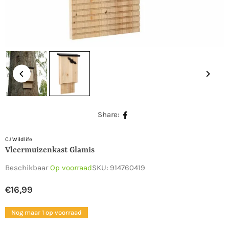
Share:
CJ Wildlife
Vleermuizenkast Glamis
Beschikbaar
Op voorraad
SKU:
914760419
€16,99
Normale
prijs
Nog maar 1 op voorraad