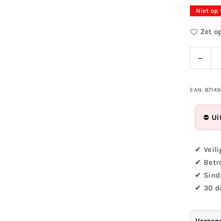
prijs
Niet op
Zet op
Verla
Hoeveelh
de
hoev
voor
EAN: 8714
Tuink
insek
⛔
Ui
1st.
✔ Veili
✔ Betr
✔ Sind
✔ 30 d