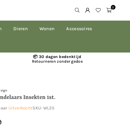
0
n
Dieren
Wonen
Accessoires
📦 30 dagen bedenktijd
Retourneren zonder gedoe
esign
ndelaars Insekten 1st.
baar
Uitverkocht
SKU:
WL35
9