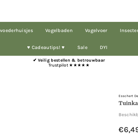
voederhuisjes
Vogelbaden
Vogelvoer
Insecte
♥︎ Cadeautips! ♥︎
Sale
DYI
✔ Veilig bestellen & betrouwbaar
Trustpilot ★★★★★
Esschert D
Tuinka
Beschik
€6,4
Normale