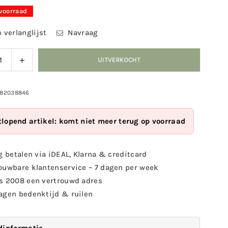
 voorraad
 verlanglijst
Navraag
ag
Verhoog
UITVERKOCHT
eid
de
eelheid
hoeveelheid
voor
982038846
andelaars
Tuinkandelaars
ten
insekten
tlopend artikel: komt niet meer terug op voorraad
1st.
g betalen via iDEAL, Klarna & creditcard
ouwbare klantenservice – 7 dagen per week
s 2008 een vertrouwd adres
agen bedenktijd & ruilen