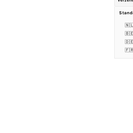
Verzen
Stand
🇳
🇧
🇩
🇫