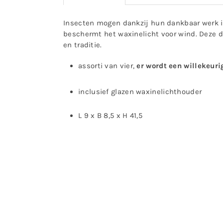
Insecten mogen dankzij hun dankbaar werk in
beschermt het waxinelicht voor wind. Deze 
en traditie.
assorti van vier,
er wordt een willekeur
inclusief glazen waxinelichthouder
L 9 x B 8,5 x H 41,5