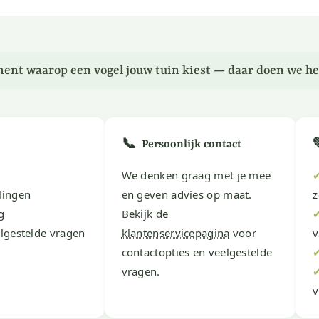
ent waarop een vogel jouw tuin kiest — daar doen we he
📞
Persoonlijk contact
We denken graag met je mee
lingen
en geven advies op maat.
z
g
Bekijk de
lgestelde vragen
klantenservicepagina
voor
v
contactopties en veelgestelde
vragen.
v