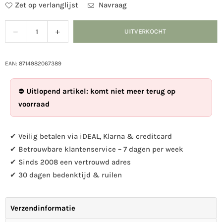
Zet op verlanglijst
Navraag
Verlaag
Verhoog
UITVERKOCHT
Hoeveelheid
de
de
hoeveelheid
hoeveelheid
voor
voor
EAN: 8714982067389
Trapmat
Trapmat
rubber
rubber
⛔
Uitlopend artikel: komt niet meer terug op
S
S
voorraad
✔ Veilig betalen via iDEAL, Klarna & creditcard
✔ Betrouwbare klantenservice – 7 dagen per week
✔ Sinds 2008 een vertrouwd adres
✔ 30 dagen bedenktijd & ruilen
Verzendinformatie