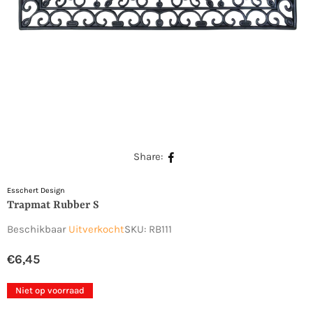
Share:
Esschert Design
Trapmat Rubber S
Beschikbaar
Uitverkocht
SKU:
RB111
€6,45
Normale
prijs
Niet op voorraad