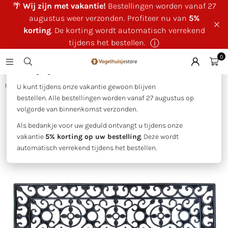
🌴
Wij zijn met vakantie!
Bestellingen worden vanaf 27
augustus weer verzonden. Profiteer nu van
5%
korting
. De korting wordt automatisch verrekend
tijdens het bestellen.
ⓘ
0
×
🌴 Wij zijn met vakantie!
Huis
|
Trapmat rubber S
U kunt tijdens onze vakantie gewoon blijven
bestellen. Alle bestellingen worden vanaf 27 augustus op
volgorde van binnenkomst verzonden.
Als bedankje voor uw geduld ontvangt u tijdens onze
vakantie
5% korting op uw bestelling
. Deze wordt
automatisch verrekend tijdens het bestellen.