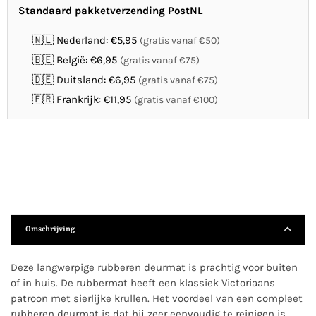
Standaard pakketverzending PostNL
🇳🇱 Nederland: €5,95
(gratis vanaf €50)
🇧🇪 België: €6,95
(gratis vanaf €75)
🇩🇪 Duitsland: €6,95
(gratis vanaf €75)
🇫🇷 Frankrijk: €11,95
(gratis vanaf €100)
Omschrijving
Deze langwerpige rubberen deurmat is prachtig voor buiten
of in huis. De rubbermat heeft een klassiek Victoriaans
patroon met sierlijke krullen. Het voordeel van een compleet
rubberen deurmat is dat hij zeer eenvoudig te reinigen is