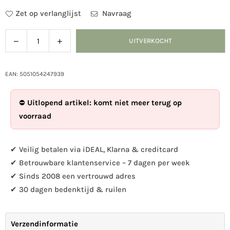
Zet op verlanglijst
Navraag
Verlaag
Verhoog
UITVERKOCHT
Hoeveelheid
de
de
hoeveelheid
hoeveelheid
voor
voor
EAN: 5051054247939
Singapore
Singapore
pindasilo
pindasilo
⛔
Uitlopend artikel: komt niet meer terug op
voorraad
✔ Veilig betalen via iDEAL, Klarna & creditcard
✔ Betrouwbare klantenservice – 7 dagen per week
✔ Sinds 2008 een vertrouwd adres
✔ 30 dagen bedenktijd & ruilen
Verzendinformatie