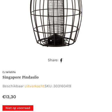
Share:
CJ Wildlife
Singapore Pindasilo
Beschikbaar
Uitverkocht
SKU:
303160419
€13,30
Normale
prijs
Niet op voorraad