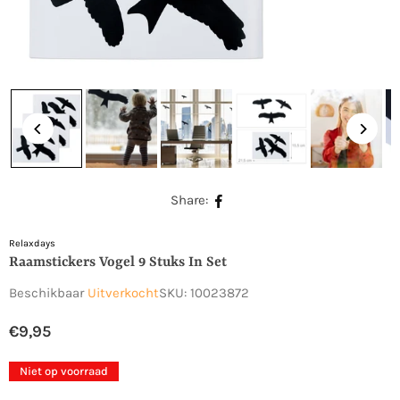
Share:
Relaxdays
Raamstickers Vogel 9 Stuks In Set
Beschikbaar
Uitverkocht
SKU:
10023872
€9,95
Normale
prijs
Niet op voorraad