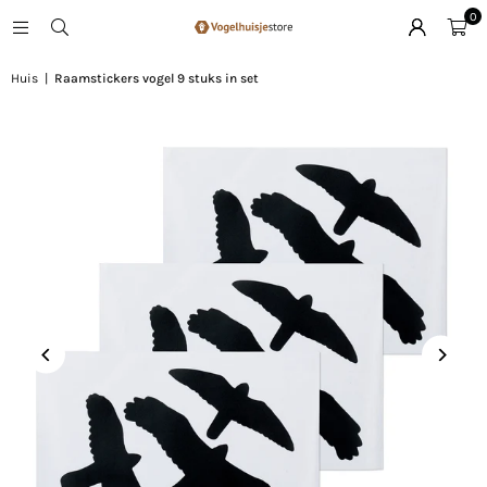
0
Huis
|
Raamstickers vogel 9 stuks in set