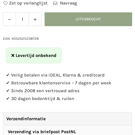
Zet op verlanglijst
Navraag
Verlaag
Verhoog
UITVERKOCHT
Hoeveelheid
de
de
hoeveelheid
hoeveelheid
voor
voor
EAN: 4052025238728
Raamstickers
Raamstickers
vogel
vogel
❌
Levertijd onbekend
9
9
stuks
stuks
in
in
✔ Veilig betalen via iDEAL, Klarna & creditcard
set
set
✔ Betrouwbare klantenservice – 7 dagen per week
✔ Sinds 2008 een vertrouwd adres
✔ 30 dagen bedenktijd & ruilen
Verzendinformatie
Verzending via briefpost PostNL