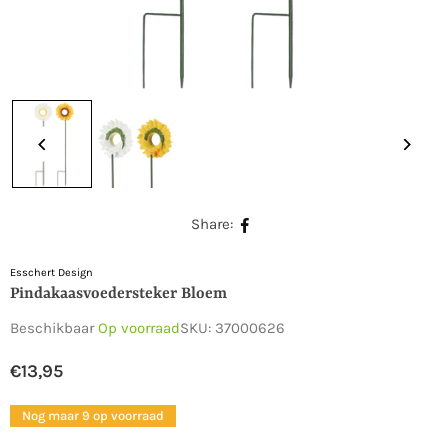
Share:
Esschert Design
Pindakaasvoedersteker Bloem
Beschikbaar
Op voorraad
SKU:
37000626
€13,95
Normale
prijs
Nog maar 9 op voorraad