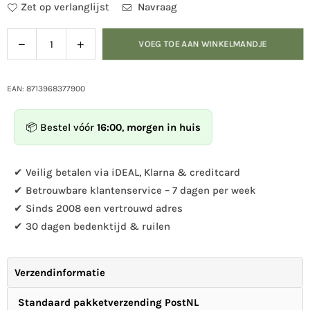
Zet op verlanglijst
Navraag
Verlaag
Verhoog
VOEG TOE AAN WINKELMANDJE
Hoeveelheid
de
de
hoeveelheid
hoeveelheid
voor
voor
EAN: 8713968377900
Pindakaasvoedersteker
Pindakaasvoedersteker
bloem
bloem
📦 Bestel vóór
16:00
,
morgen in huis
✔ Veilig betalen via iDEAL, Klarna & creditcard
✔ Betrouwbare klantenservice – 7 dagen per week
✔ Sinds 2008 een vertrouwd adres
✔ 30 dagen bedenktijd & ruilen
Verzendinformatie
Standaard pakketverzending PostNL