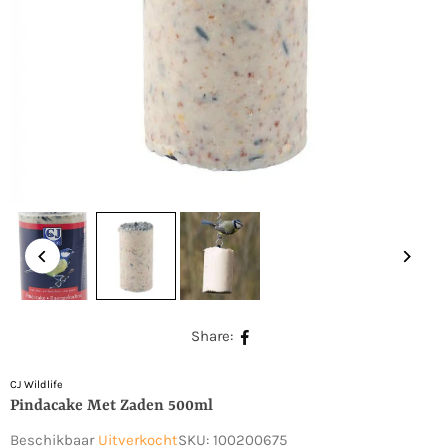
Share:
CJ Wildlife
Pindacake Met Zaden 500ml
Beschikbaar
Uitverkocht
SKU:
100200675