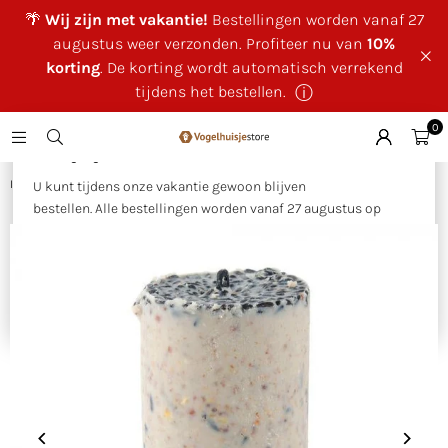
🌴
Wij zijn met vakantie!
Bestellingen worden vanaf 27
augustus weer verzonden. Profiteer nu van
10%
korting
. De korting wordt automatisch verrekend
tijdens het bestellen.
ⓘ
0
×
🌴 Wij zijn met vakantie!
Huis
|
Pindacake met zaden 500ml
U kunt tijdens onze vakantie gewoon blijven
bestellen. Alle bestellingen worden vanaf 27 augustus op
volgorde van binnenkomst verzonden.
Als bedankje voor uw geduld ontvangt u tijdens onze
vakantie
10% korting op uw bestelling
. Deze wordt
automatisch verrekend tijdens het bestellen.