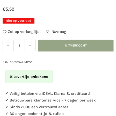
€5,59
Normale
prijs
Niet op voorraad
Zet op verlanglijst
Navraag
Verlaag
Verhoog
UITVERKOCHT
Hoeveelheid
de
de
hoeveelheid
hoeveelheid
voor
voor
EAN: 5051054284255
Pindacake
Pindacake
met
met
❌
Levertijd onbekend
zaden
zaden
500ml
500ml
✔ Veilig betalen via iDEAL, Klarna & creditcard
✔ Betrouwbare klantenservice – 7 dagen per week
✔ Sinds 2008 een vertrouwd adres
✔ 30 dagen bedenktijd & ruilen