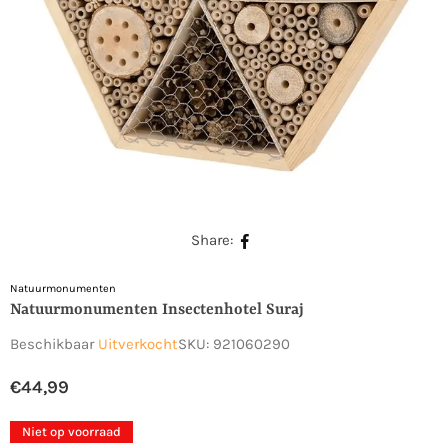
Share:
Natuurmonumenten
Natuurmonumenten Insectenhotel Suraj
Beschikbaar
Uitverkocht
SKU:
921060290
€44,99
Normale
prijs
Niet op voorraad