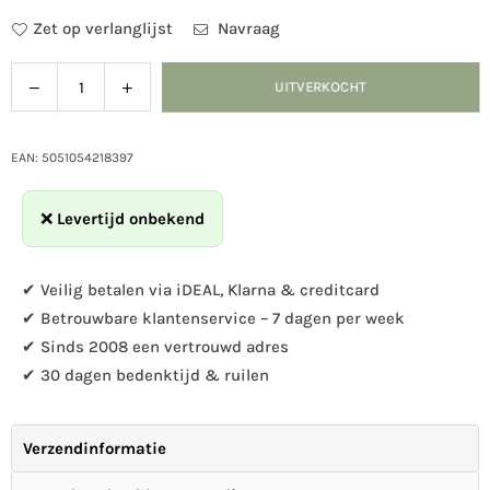
Zet op verlanglijst
Navraag
Verlaag
Verhoog
UITVERKOCHT
Hoeveelheid
de
de
hoeveelheid
hoeveelheid
voor
voor
EAN: 5051054218397
Natuurmonumenten
Natuurmonumenten
Insectenhotel
Insectenhotel
❌
Levertijd onbekend
Suraj
Suraj
✔ Veilig betalen via iDEAL, Klarna & creditcard
✔ Betrouwbare klantenservice – 7 dagen per week
✔ Sinds 2008 een vertrouwd adres
✔ 30 dagen bedenktijd & ruilen
Verzendinformatie