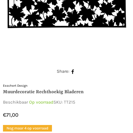
Share:
Esschert Design
Muurdecoratie Rechthoekig Bladeren
Beschikbaar
Op voorraad
SKU:
TT215
€71,00
Normale
prijs
Nog maar 4 op voorraad