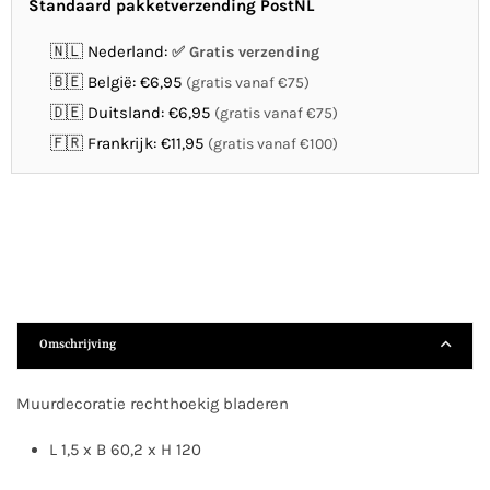
Standaard pakketverzending PostNL
🇳🇱 Nederland:
Gratis verzending
🇧🇪 België: €6,95
(gratis vanaf €75)
🇩🇪 Duitsland: €6,95
(gratis vanaf €75)
🇫🇷 Frankrijk: €11,95
(gratis vanaf €100)
Omschrijving
Muurdecoratie rechthoekig bladeren
L 1,5 x B 60,2 x H 120