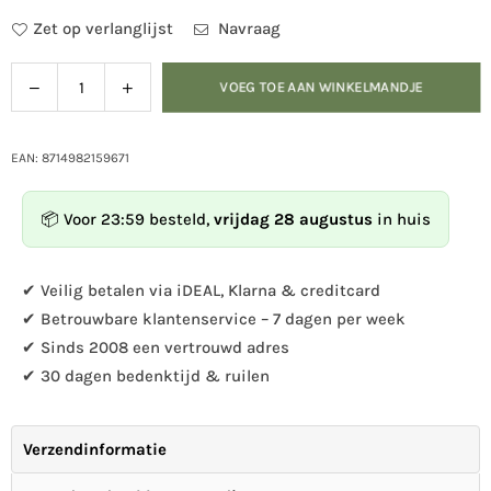
Zet op verlanglijst
Navraag
Verlaag
Verhoog
VOEG TOE AAN WINKELMANDJE
Hoeveelheid
de
de
hoeveelheid
hoeveelheid
voor
voor
EAN: 8714982159671
Muurdecoratie
Muurdecoratie
rechthoekig
rechthoekig
📦 Voor 23:59 besteld,
vrijdag 28 augustus
in huis
bladeren
bladeren
✔ Veilig betalen via iDEAL, Klarna & creditcard
✔ Betrouwbare klantenservice – 7 dagen per week
✔ Sinds 2008 een vertrouwd adres
✔ 30 dagen bedenktijd & ruilen
Verzendinformatie