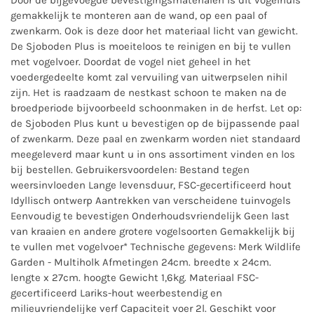
Door de bijgevoegde bevestigingsmaterialen is dit vogelhuis
gemakkelijk te monteren aan de wand, op een paal of
zwenkarm. Ook is deze door het materiaal licht van gewicht.
De Sjoboden Plus is moeiteloos te reinigen en bij te vullen
met vogelvoer. Doordat de vogel niet geheel in het
voedergedeelte komt zal vervuiling van uitwerpselen nihil
zijn. Het is raadzaam de nestkast schoon te maken na de
broedperiode bijvoorbeeld schoonmaken in de herfst. Let op:
de Sjoboden Plus kunt u bevestigen op de bijpassende paal
of zwenkarm. Deze paal en zwenkarm worden niet standaard
meegeleverd maar kunt u in ons assortiment vinden en los
bij bestellen. Gebruikersvoordelen: Bestand tegen
weersinvloeden Lange levensduur, FSC-gecertificeerd hout
Idyllisch ontwerp Aantrekken van verscheidene tuinvogels
Eenvoudig te bevestigen Onderhoudsvriendelijk Geen last
van kraaien en andere grotere vogelsoorten Gemakkelijk bij
te vullen met vogelvoer* Technische gegevens: Merk Wildlife
Garden - Multiholk Afmetingen 24cm. breedte x 24cm.
lengte x 27cm. hoogte Gewicht 1,6kg. Materiaal FSC-
gecertificeerd Lariks-hout weerbestendig en
milieuvriendelijke verf Capaciteit voer 2l. Geschikt voor