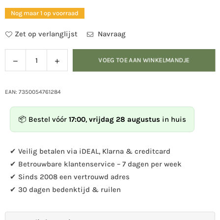
prijs
Nog maar 1 op voorraad
Zet op verlanglijst
Navraag
Verlaag
Verhoog
VOEG TOE AAN WINKELMANDJE
Hoeveelheid
de
de
hoeveelheid
hoeveelheid
voor
voor
EAN: 7350054761284
Multiholk
Multiholk
Sjoboden
Sjoboden
📦 Bestel vóór
17:00
,
vrijdag 28 augustus
in huis
Plus
Plus
vogelhuisje/voederhuisje
vogelhuisje/voederhuisje
✔ Veilig betalen via iDEAL, Klarna & creditcard
✔ Betrouwbare klantenservice – 7 dagen per week
✔ Sinds 2008 een vertrouwd adres
✔ 30 dagen bedenktijd & ruilen