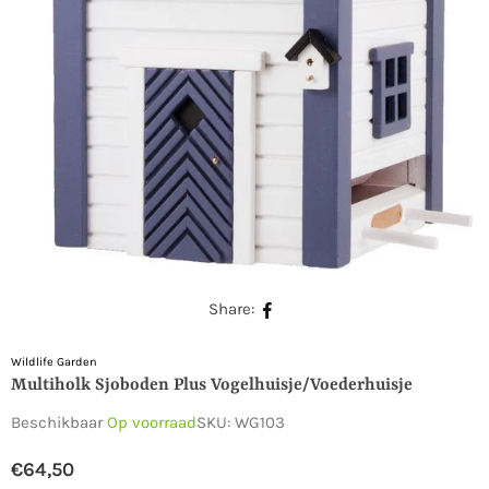
Share:
Wildlife Garden
Multiholk Sjoboden Plus Vogelhuisje/voederhuisje
Beschikbaar
Op voorraad
SKU:
WG103
€64,50
Normale