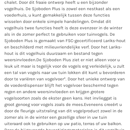
chalet. Door dit fraaie ontwerp heeft u een bijzonder
vogelhuis. De Sjoboden Plus is zowel een nestkast als een
voederhuis, u kunt gemakkelijk tussen deze functies
wisselen door enkele simpele handelingen. Omdat dit
vogelhuis twee functies heeft is deze evenzeer in de winter
als in de zomer perfect te gebruiken voor tuinvogels. De
Sjoboden Plus is gemaakt van FSC-gecertificeerd Lariks-hout
en beschilderd met milieuvriendelijke verf. Door het Lariks-
hout is dit vogelhuis duurzaam en bestand tegen
weersinvloeden.De Sjoboden Plus ziet er niet alleen voor u
leuk uit maar is tegelijk voor de vogels erg verleidelijk, u zult
een tal van vogels naar uw tuin lokken dit kunt u bevorderen
door te variëren van vogelvoer*. Door het unieke ontwerp van
de voederdispenser blijft het vogelvoer beschermd tegen
regen en andere weersinvloeden en krijgen grotere
vogelsoorten zoals de ekster geen kans. Het invlieggat is
groot genoeg voor vogels zoals de mees.Eveneens creeërt u
door de fleurige uitstraling van dit vogelproduct zowel in de
zomer als in de winter een gezellige sfeer in uw tuin
uiteraard ook te gebruiken op uw patio, terras of uw balkon.