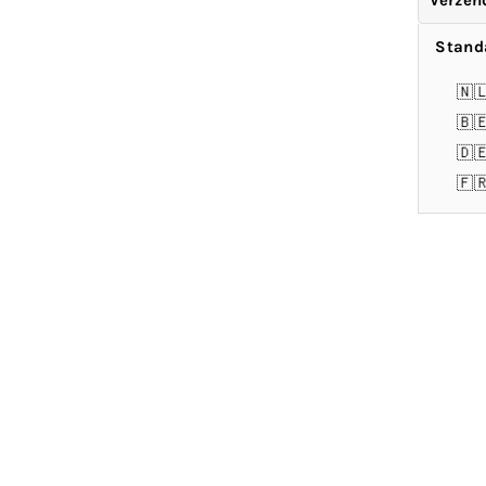
Verzen
Stand
🇳
🇧
🇩
🇫