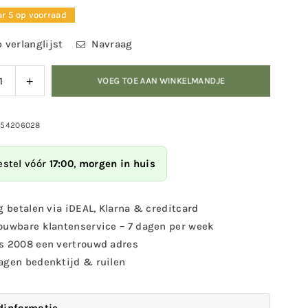
r 5 op voorraad
 verlanglijst
Navraag
ag
Verhoog
VOEG TOE AAN WINKELMANDJE
eid
de
eelheid
hoeveelheid
voor
054206028
Mok
o
Grutto
estel vóór
17:00
,
morgen in huis
g betalen via iDEAL, Klarna & creditcard
ouwbare klantenservice – 7 dagen per week
s 2008 een vertrouwd adres
agen bedenktijd & ruilen