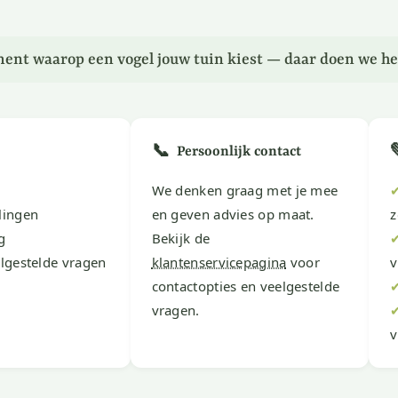
ent waarop een vogel jouw tuin kiest — daar doen we he
📞
Persoonlijk contact
We denken graag met je mee
lingen
en geven advies op maat.
z
g
Bekijk de
lgestelde vragen
klantenservicepagina
voor
v
contactopties en veelgestelde
vragen.
v