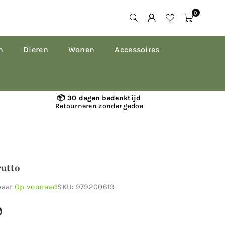
0
n
Dieren
Wonen
Accessoires
📦 30 dagen bedenktijd
Retourneren zonder gedoe
utto
baar
Op voorraad
SKU:
979200619
9