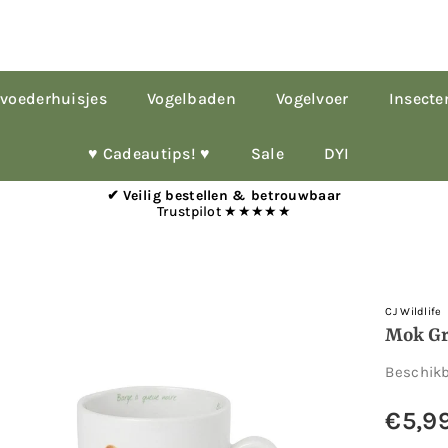
voederhuisjes
Vogelbaden
Vogelvoer
Insecte
♥︎ Cadeautips! ♥︎
Sale
DYI
✔ Veilig bestellen & betrouwbaar
Trustpilot ★★★★★
CJ Wildlife
Mok Gr
Beschik
€5,9
Normale