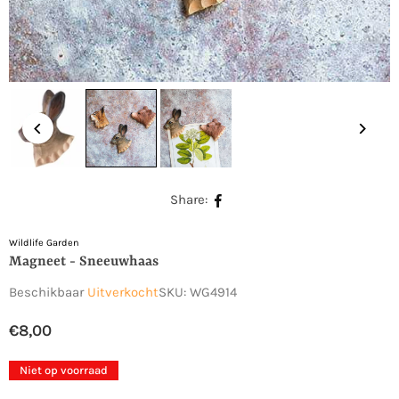
Share:
Wildlife Garden
Magneet - Sneeuwhaas
Beschikbaar
Uitverkocht
SKU:
WG4914
€8,00
Normale
prijs
Niet op voorraad