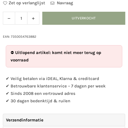
Zet op verlanglijst
Navraag
Verlaag
Verhoog
UITVERKOCHT
Hoeveelheid
de
de
hoeveelheid
hoeveelheid
voor
voor
EAN: 7350054763882
Magneet
Magneet
-
-
⛔
Uitlopend artikel: komt niet meer terug op
Sneeuwhaas
Sneeuwhaas
voorraad
✔ Veilig betalen via iDEAL, Klarna & creditcard
✔ Betrouwbare klantenservice – 7 dagen per week
✔ Sinds 2008 een vertrouwd adres
✔ 30 dagen bedenktijd & ruilen
Verzendinformatie