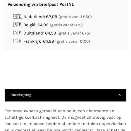
Verzending via briefpost PostNL
🇳🇱 Nederland: €2,99
(gratis vanaf €50)
🇧🇪 België: €4,99
(gratis vanaf €75)
🇩🇪 Duitsland: €4,99
(gratis vanaf €75)
🇫🇷 Frankrijk: €4,99
(gratis vanaf €100)
Omschrijving
Een sneeuwhaas gemaakt van hout, een charmante en
schattige koelkastmagneet. De magneet zit stevig vast op
koelkasten, magneetborden of andere metalen oppervlakken
en is decoratief waar hij ook wordt geplaatst. Deze schattige