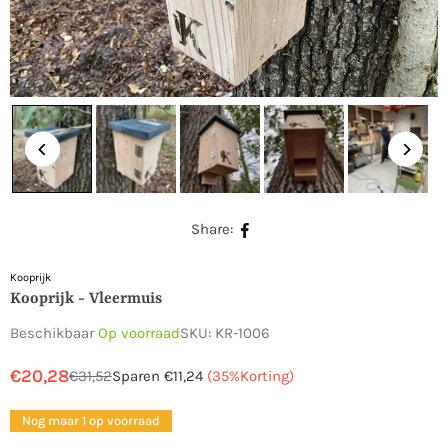
Share:
Kooprijk
Kooprijk - Vleermuis
Beschikbaar
Op voorraad
SKU:
KR-1006
€20,28
€31,52
Sparen
€11,24
(
35
%Korting)
Normale
prijs
Nog maar 1 op voorraad