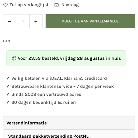
Zet op verlanglijst
Navraag
Verlaag
Verhoog
VOEG TOE AAN WINKELMANDJE
Hoeveelheid
de
de
hoeveelheid
hoeveelheid
voor
voor
EAN:
Kooprijk
Kooprijk
-
-
📦 Voor 23:59 besteld,
vrijdag 28 augustus
in huis
Vleermuis
Vleermuis
✔ Veilig betalen via iDEAL, Klarna & creditcard
✔ Betrouwbare klantenservice – 7 dagen per week
✔ Sinds 2008 een vertrouwd adres
✔ 30 dagen bedenktijd & ruilen
Verzendinformatie
Standaard pakketverzending PostNL