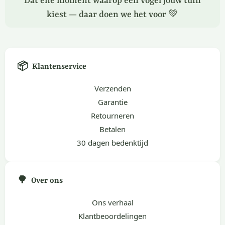
Dat ene moment waarop een vogel jouw tuin
kiest — daar doen we het voor 💚
📦
Klantenservice
Verzenden
Garantie
Retourneren
Betalen
30 dagen bedenktijd
🌳
Over ons
Ons verhaal
Klantbeoordelingen