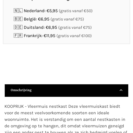
🇳🇱 Nederland: €5,95
(gratis vanaf €50)
🇧🇪 België: €6,95
(gratis vanaf €75)
🇩🇪 Duitsland: €6,95
(gratis vanaf €75)
🇫🇷 Frankrijk: €11,95
(gratis vanaf €100)
Omschrijving
KOOPRIJK - Vleermuis nestkast Deze vleermuiskast biedt
voor de meest veelvoorkomende soorten een ideale
woonruimte. Het is verstandig om een aantal nestkasten in
de omgeving op te hangen, dit omdat vleermuizen geneigd
zijn een ander nest te bouwen als ze zich bedreigd voelen of