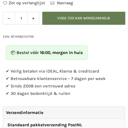
Zet op verlanglijst
Navraag
Verlaag
Verhoog
VOEG TOE AAN WINKELMANDJE
Hoeveelheid
de
de
hoeveelheid
hoeveelheid
voor
voor
EAN: 8714982112799
Kinderparaplu
Kinderparaplu
pups
pups
📦 Bestel vóór
16:00
,
morgen in huis
en
en
kittens
kittens
ass.
ass.
✔ Veilig betalen via iDEAL, Klarna & creditcard
✔ Betrouwbare klantenservice – 7 dagen per week
✔ Sinds 2008 een vertrouwd adres
✔ 30 dagen bedenktijd & ruilen
Verzendinformatie
Standaard pakketverzending PostNL