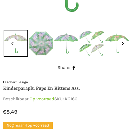
Share:
Esschert Design
Kinderparaplu Pups En Kittens Ass.
Beschikbaar
Op voorraad
SKU:
KG160
€8,49
Normale
prijs
Nog maar 4 op voorraad