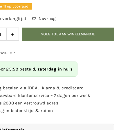
r 11 op voorraad
 verlanglijst
Navraag
ag
Verhoog
VOEG TOE AAN WINKELMANDJE
eid
de
eelheid
hoeveelheid
voor
982102707
tenhotel
Insectenhotel
XS
oor 23:59 besteld,
zaterdag
in huis
g betalen via iDEAL, Klarna & creditcard
ouwbare klantenservice – 7 dagen per week
s 2008 een vertrouwd adres
agen bedenktijd & ruilen