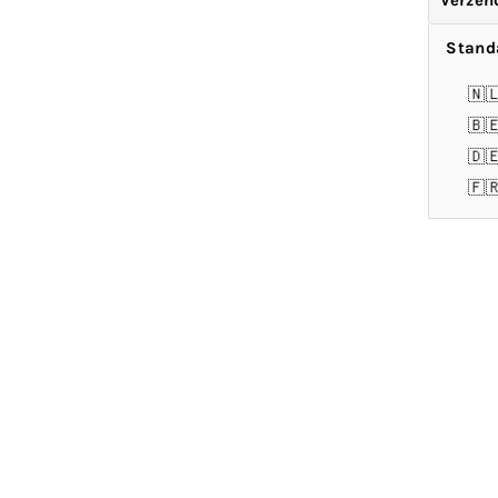
Verzen
Stand
🇳
🇧
🇩
🇫