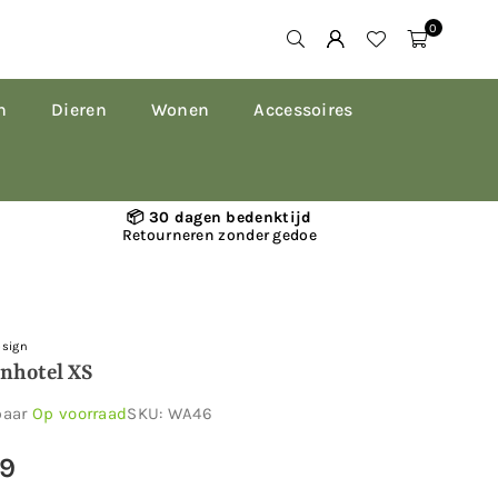
0
n
Dieren
Wonen
Accessoires
📦 30 dagen bedenktijd
Retourneren zonder gedoe
esign
enhotel XS
baar
Op voorraad
SKU:
WA46
49