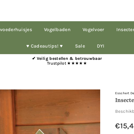
voederhuisjes
Vogelbaden
Vogelvoer
Insecte
♥︎ Cadeautips! ♥︎
Sale
DYI
✔ Veilig bestellen & betrouwbaar
Trustpilot ★★★★★
Esschert D
Insect
Beschik
€15,
Normale