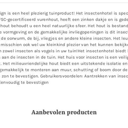
gn is een heel plezierig tuinproduct! Het insectenhotel is spe
SC-gecertificeerd vurenhout, heeft een zinken dakje en is gede
nhout behoudt u een heel natuurlijke sfeer. Het hout is bestand
de vormgeving en de gemakkelijke invliegopeningen is dit inse
de oorwurm, de bij, vliegjes en andere kleine insecten. Het leu
n misschien ook wel uw kleinkind plezier van het kunnen bekij
 zowel insecten als vogels in uw tuin!Het insectenhotel biedt
aan de insecten in de tuin. Het huis voor insecten is een veil
Het milieuvriendelijke hout biedt een uitstekende isolatie en 
 gemakkelijk te monteren aan muur, schutting of boom door de g
le zon te bevestigen. Gebruikersvoordelen: Aantrekken van inse
 Eenvoudig te bevestigen
Aanbevolen producten