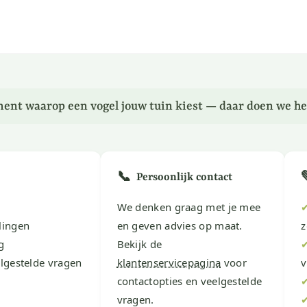
ent waarop een vogel jouw tuin kiest — daar doen we he
📞
Persoonlijk contact
We denken graag met je mee
lingen
en geven advies op maat.
z
g
Bekijk de
lgestelde vragen
klantenservicepagina
voor
v
contactopties en veelgestelde
vragen.